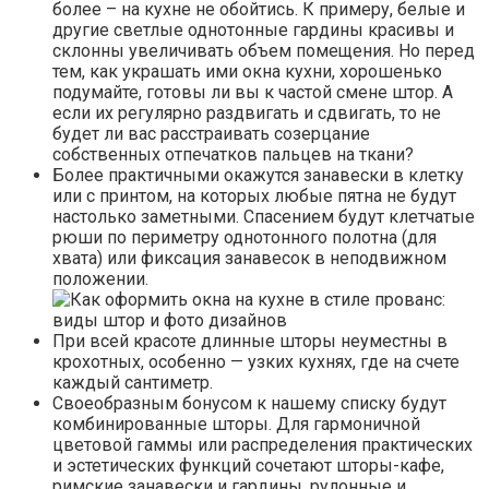
более – на кухне не обойтись. К примеру, белые и
другие светлые однотонные гардины красивы и
склонны увеличивать объем помещения. Но перед
тем, как украшать ими окна кухни, хорошенько
подумайте, готовы ли вы к частой смене штор. А
если их регулярно раздвигать и сдвигать, то не
будет ли вас расстраивать созерцание
собственных отпечатков пальцев на ткани?
Более практичными окажутся занавески в клетку
или с принтом, на которых любые пятна не будут
настолько заметными. Спасением будут клетчатые
рюши по периметру однотонного полотна (для
хвата) или фиксация занавесок в неподвижном
положении.
При всей красоте длинные шторы неуместны в
крохотных, особенно — узких кухнях, где на счете
каждый сантиметр.
Своеобразным бонусом к нашему списку будут
комбинированные шторы. Для гармоничной
цветовой гаммы или распределения практических
и эстетических функций сочетают шторы-кафе,
римские занавески и гардины, рулонные и