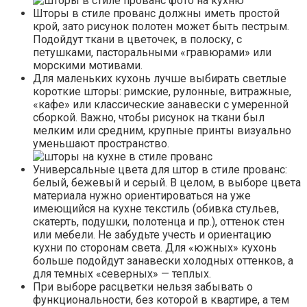
Шторы в стиле прованс должны иметь простой
крой, зато рисунок полотен может быть пестрым.
Подойдут ткани в цветочек, в полоску, с
петушками, пасторальными «гравюрами» или
морскими мотивами.
Для маленьких кухонь лучше выбирать светлые
короткие шторы: римские, рулонные, витражные,
«кафе» или классические занавески с умеренной
сборкой. Важно, чтобы рисунок на ткани был
мелким или средним, крупные принты визуально
уменьшают пространство.
Универсальные цвета для штор в стиле прованс:
белый, бежевый и серый. В целом, в выборе цвета
материала нужно ориентироваться на уже
имеющийся на кухне текстиль (обивка стульев,
скатерть, подушки, полотенца и пр.), оттенок стен
или мебели. Не забудьте учесть и ориентацию
кухни по сторонам света. Для «южных» кухонь
больше подойдут занавески холодных оттенков, а
для темных «северных» — теплых.
При выборе расцветки нельзя забывать о
функциональности, без которой в квартире, а тем