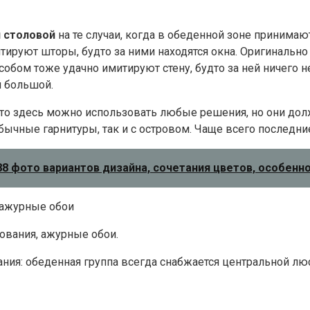
 столовой
на те случаи, когда в обеденной зоне принима
итируют шторы, будто за ними находятся окна. Оригиналь
пособом тоже удачно имитируют стену, будто за ней ничего 
й большой.
, то здесь можно использовать любые решения, но они до
бычные гарнитуры, так и с островом. Чаще всего последни
88 фото вариантов дизайна, сочетания цветов, особенн
рования, ажурные обои.
ния: обеденная группа всегда снабжается центральной лю