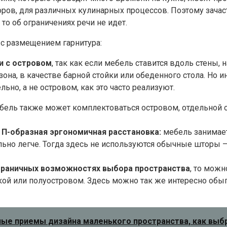
боров, для различных кулинарных процессов. Поэтому зач
то об ограничениях речи не идет.
 с размещением гарнитура:
и с островом
, так как если мебель ставится вдоль стены,
зона, в качестве барной стойки или обеденного стола. Но 
но, а не островом, как это часто реализуют.
бель также может комплектоваться островом, отдельной о
П-образная эргономичная расстановка:
мебель занимает
льно легче. Тогда здесь не используются обычные шторы –
зграничных возможностях выбора пространства
, то можн
ой или полуостровом. Здесь можно так же интересно обыг
ые приемы дизайна маленького пространства, как выбра