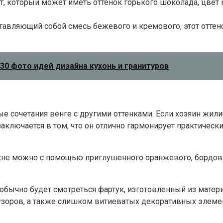
т, который может иметь оттенок горького шоколада, цвет
тавляющий собой смесь бежевого и кремового, этот оттено
30 фото идей дизайна кухонь и гранитуров
очетания венге с другими оттенками. Если хозяин жилищ
аключается в том, что он отлично гармонирует практичес
не можно с помощью приглушенного оранжевого, бордового
еобычно будет смотреться фартук, изготовленный из матери
 узоров, а также слишком витиеватых декоративных элеме