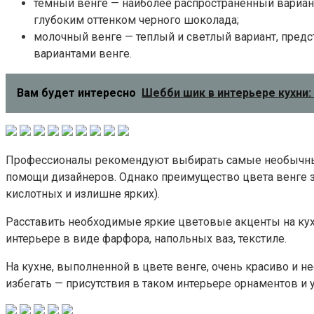
темный венге — наиболее распространенный вариан
глубоким оттенком черного шоколада;
молочный венге — теплый и светлый вариант, предс
вариантами венге.
Вам будет интересно
Шебби шик в интерьере кухни: 
Профессионалы рекомендуют выбирать самые необычные с
помощи дизайнеров. Однако преимущество цвета венге з
кислотных и излишне ярких).
Расставить необходимые яркие цветовые акценты на кух
интерьере в виде фарфора, напольных ваз, текстиле.
На кухне, выполненной в цвете венге, очень красиво и н
избегать — присутствия в таком интерьере орнаментов и