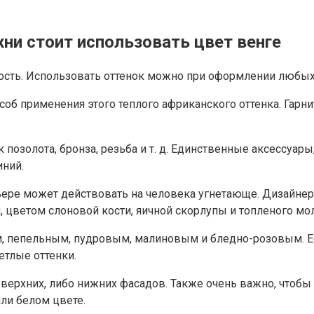
ни стоит использовать цвет венге
ность. Использовать оттенок можно при оформлении любых
об применения этого теплого африканского оттенка. Гарн
 позолота, бронза, резьба и т. д. Единственные аксессуар
иний.
рьере может действовать на человека угнетающе. Дизайне
цветом слоновой кости, яичной скорлупы и топленого мол
, пепельным, пудровым, малиновым и бледно-розовым. Ес
етлые оттенки.
 верхних, либо нижних фасадов. Также очень важно, чтобы
ли белом цвете.