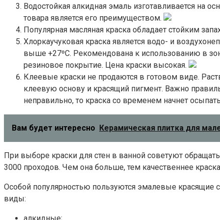
Водостойкая алкидная эмаль изготавливается на осн
товара является его преимуществом.
Популярная масляная краска обладает стойким запа
Хлоркаучуковая краска является водо- и воздухонеп
выше +27ºС. Рекомендована к использованию в зон
резиновое покрытие. Цена краски высокая.
Клеевые краски не продаются в готовом виде. Рас
клеевую основу и красящий пигмент. Важно правиль
неправильно, то краска со временем начнет осыпать
Вам будет интересно
Керамическая плитка для мал
При выборе краски для стен в ванной советуют обращать
3000 проходов. Чем она больше, тем качественнее краска
Особой популярностью пользуются эмалевые красящие со
виды:
алкидные;