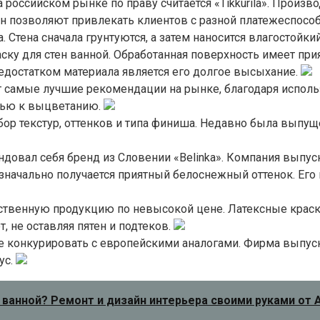
 российском рынке по праву считается «Tikkurila». Произ
н позволяют привлекать клиентов с разной платежеспособ
 Стена сначала грунтуются, а затем наносится влагостойки
ску для стен ванной. Обработанная поверхность имеет пр
едостатком материала является его долгое высыхание.
ет самые лучшие рекомендации на рынке, благодаря испо
стью к выцветанию.
ор текстур, оттенков и типа финиша. Недавно была выпу
вал себя бренд из Словении «Belinka». Компания выпуск
Изначально получается приятный белоснежный оттенок. Ег
ественную продукцию по невысокой цене. Латексные краск
 не оставляя пятен и подтеков.
ые конкурировать с европейскими аналогами. Фирма выпус
ус.
 ванной? Ремонт и дизайн интерьера своими руками от А