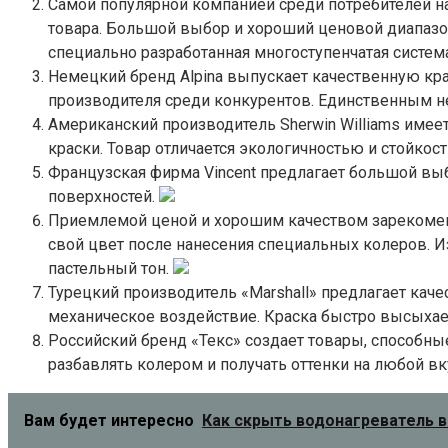
Самой популярной компанией среди потребителей на
товара. Большой выбор и хороший ценовой диапазо
специально разработанная многоступенчатая система.
Немецкий бренд Alpina выпускает качественную кра
производителя среди конкурентов. Единственным н
Американский производитель Sherwin Williams име
краски. Товар отличается экологичностью и стойко
Французская фирма Vincent предлагает большой выб
поверхностей.
Приемлемой ценой и хорошим качеством зарекомендо
свой цвет после нанесения специальных колеров. 
пастельный тон.
Турецкий производитель «Marshall» предлагает кач
механическое воздействие. Краска быстро высыхает,
Российский бренд «Текс» создает товары, способн
разбавлять колером и получать оттенки на любой вк
Вам будет интересно
Как скрыть водонагреватель в