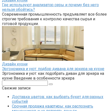
Дизайн кухни
Где используют анализатор серы и почему без него
нельзя обойтись?
Современная промышленность предъявляет все более
строгие требования к контролю качества сырья и
готовой продукции.
Дизайн кухни
Эргономика и уют: подбор дивана для эркера на кухне
Эргономика и уют: как подобрать диван для эркера на
кухне Введение в особенности эркера
Поиск:
Свежие записи
Доставка цветов: как выбрать букет для разных
событий
Срочная продажа квартиры: как распознать
мошенников и не потерять деньги