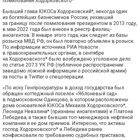
помилования Ходорковского*
Бывший глава ЮКОСа Ходорковский*, некогда один
из богатейших бизнесменов России, уехавший
за границу после помилования президентом в 2013 году,
в мае 2022 года был внесен в реестр физлиц-
иноагентов. В январе этого года, как следует из базы
розыска МВД РФ, он был повторно объявлен в розыск.
По информации источника РИА Новости
в правоохранительных органах, в сентябре
на Ходорковского* было возбуждено уголовное дело
по статье 207.3 УК РФ (публичное распространение
заведомо ложной информации о российской армии)
за посты в Twitter о спецоперации.
«По иску Генпрокуратуры в доход государства был
обращен коттеджный поселок «Яблоневый сад»
в подмосковном Одинцово, в котором расположены
дома основателей ЮКОСа Михаила Ходорковского*,
Леонида Невзлина* (признаны иноагентами) и Платона
Лебедева, а также бывших топ-менеджеров нефтяной
компании и ее дом приемов. Интересно, что активы
господ Ходорковского* и Лебедева ранее
конфисковали по требованию судебных приставов,