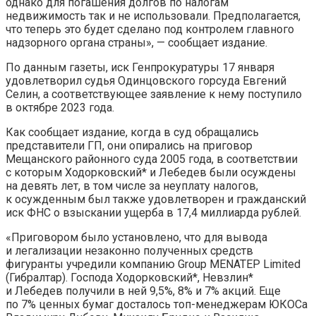
однако для погашения долгов по налогам
недвижимость так и не использовали. Предполагается,
что теперь это будет сделано под контролем главного
надзорного органа страны», — сообщает издание.
По данным газеты, иск Генпрокуратуры 17 января
удовлетворил судья Одинцовского горсуда Евгений
Селин, а соответствующее заявление к нему поступило
в октябре 2023 года.
Как сообщает издание, когда в суд обращались
представители ГП, они опирались на приговор
Мещанского районного суда 2005 года, в соответствии
с которым Ходорковский* и Лебедев были осуждены
на девять лет, в том числе за неуплату налогов,
к осужденным был также удовлетворен и гражданский
иск ФНС о взыскании ущерба в 17,4 миллиарда рублей.
«Приговором было установлено, что для вывода
и легализации незаконно полученных средств
фигуранты учредили компанию Group MENATEP Limited
(Гибралтар). Господа Ходорковский*, Невзлин*
и Лебедев получили в ней 9,5%, 8% и 7% акций. Еще
по 7% ценных бумаг досталось топ-менеджерам ЮКОСа