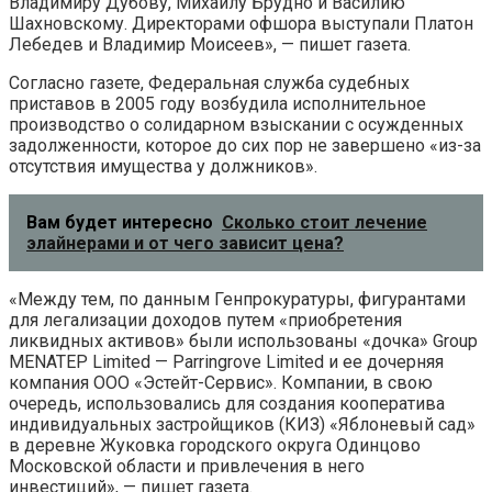
Владимиру Дубову, Михаилу Брудно и Василию
Шахновскому. Директорами офшора выступали Платон
Лебедев и Владимир Моисеев», — пишет газета.
Согласно газете, Федеральная служба судебных
приставов в 2005 году возбудила исполнительное
производство о солидарном взыскании с осужденных
задолженности, которое до сих пор не завершено «из-за
отсутствия имущества у должников».
Вам будет интересно
Сколько стоит лечение
элайнерами и от чего зависит цена?
«Между тем, по данным Генпрокуратуры, фигурантами
для легализации доходов путем «приобретения
ликвидных активов» были использованы «дочка» Group
MENATEP Limited — Parringrove Limited и ее дочерняя
компания ООО «Эстейт-Сервис». Компании, в свою
очередь, использовались для создания кооператива
индивидуальных застройщиков (КИЗ) «Яблоневый сад»
в деревне Жуковка городского округа Одинцово
Московской области и привлечения в него
инвестиций», — пишет газета.