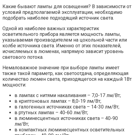
Какие бывают лампы для освещения? В зависимости от
условий предполагаемой эксплуатации, необходимо
подобрать наиболее подходящий источник света.
Одной из наиболее важных характеристик
осветительного прибора является мощность лампы,
указываемая производителем на цокольной части или
колбе источника света. Именно от этих показателей,
исчисляемых в люменах, напрямую зависит уровень
светового потока.
Немаловажное значение при выборе лампы имеет
также такой параметр, как светоотдача, определяющая
количество люмен света, приходящегося на каждый 1Вт
мощности:
в лампах с нитями накаливания – 7,0-17 лм/Bт;
в криптоновых лампах – 8,0-19 лм/Bт;
в галогенных источниках света – 14-30 лм/Bт;
в ртутных лампах – 40-60 лм/Bт;
в люминесцентных источниках света – 40-90
лм/Bт;
в компактных люминесцентных осветительных