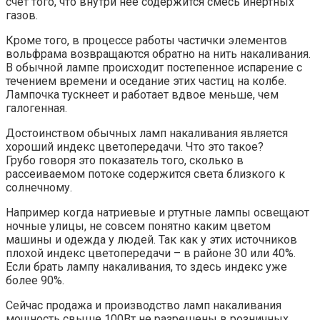
счет того, что внутри нее содержится смесь инертных
газов.
Кроме того, в процессе работы частички элементов
вольфрама возвращаются обратно на нить накаливания.
В обычной лампе происходит постепенное испарение с
течением времени и оседание этих частиц на колбе.
Лампочка тускнеет и работает вдвое меньше, чем
галогенная.
Достоинством обычных ламп накаливания является
хороший индекс цветопередачи. Что это такое?
Грубо говоря это показатель того, сколько в
рассеиваемом потоке содержится света близкого к
солнечному.
Например когда натриевые и ртутные лампы освещают
ночные улицы, не совсем понятно каким цветом
машины и одежда у людей. Так как у этих источников
плохой индекс цветопередачи – в районе 30 или 40%.
Если брать лампу накаливания, то здесь индекс уже
более 90%.
Сейчас продажа и производство ламп накаливания
мощность свыше 100Вт не разрешены в розничных