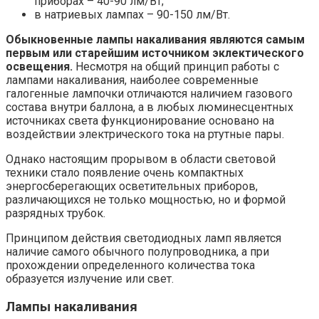
приборах – 40-90 лм/Bт;
в натриевых лампах – 90-150 лм/Bт.
Обыкновенные лампы накаливания являются самым
первым или старейшим источником эклектического
освещения.
Несмотря на общий принцип работы с
лампами накаливания, наиболее современные
галогенные лампочки отличаются наличием газового
состава внутри баллона, а в любых люминесцентных
источниках света функционирование основано на
воздействии электрического тока на ртутные пары.
Однако настоящим прорывом в области световой
техники стало появление очень компактных
энергосберегающих осветительных приборов,
различающихся не только мощностью, но и формой
разрядных трубок.
Принципом действия светодиодных ламп является
наличие самого обычного полупроводника, а при
прохождении определенного количества тока
образуется излучение или свет.
Лампы накаливания