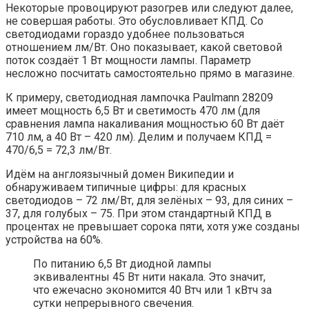
Некоторые провоцируют разогрев или следуют далее,
не совершая работы. Это обусловливает КПД. Со
светодиодами гораздо удобнее пользоваться
отношением лм/Вт. Оно показывает, какой световой
поток создаёт 1 Вт мощности лампы. Параметр
несложно посчитать самостоятельно прямо в магазине.
К примеру, светодиодная лампочка Paulmann 28209
имеет мощность 6,5 Вт и светимость 470 лм (для
сравнения лампа накаливания мощностью 60 Вт даёт
710 лм, а 40 Вт – 420 лм). Делим и получаем КПД =
470/6,5 = 72,3 лм/Вт.
Идём на англоязычный домен Википедии и
обнаруживаем типичные цифры: для красных
светодиодов – 72 лм/Вт, для зелёных – 93, для синих –
37, для голубых – 75. При этом стандартный КПД в
процентах не превышает сорока пяти, хотя уже созданы
устройства на 60%.
По питанию 6,5 Вт диодной лампы
эквивалентны 45 Вт нити накала. Это значит,
что ежечасно экономится 40 Втч или 1 кВтч за
сутки непрерывного свечения.