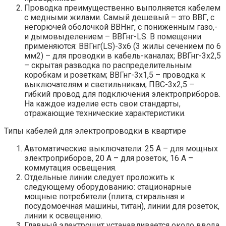
Проводка преимущественно выполняется кабелем
с медными жилами. Самый дешевый – это ВВГ, с
негорючей оболочкой ВВНнг, с пониженным газо,-
и дымовыделением – ВВГнг-LS. В помещении
применяются: ВВГнг(LS)-3х6 (3 жилы сечением по 6
мм2) – для проводки в кабель-каналах; ВВГнг-3х2,5
– скрытая разводка по распределительным
коробкам и розеткам; ВВГнг-3х1,5 – проводка к
выключателям и светильникам; ПВС-3х2,5 –
гибкий провод для подключения электроприборов.
На каждое изделие есть свои стандарты,
отражающие технические характеристики.
Типы кабелей для электропроводки в квартире
Автоматические выключатели: 25 А – для мощных
электроприборов, 20 А – для розеток, 16 А –
коммутация освещения.
Отдельные линии следует проложить к
следующему оборудованию: стационарные
мощные потребители (плита, стиральная и
посудомоечная машины, титан), линии для розеток,
линии к освещению.
Главный электрощит устанавливается около ввода