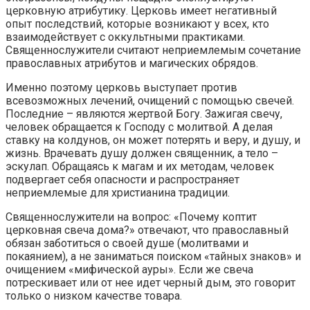
церковную атрибутику. Церковь имеет негативный
опыт последствий, которые возникают у всех, кто
взаимодействует с оккультными практиками.
Священнослужители считают неприемлемым сочетание
православных атрибутов и магических обрядов.
Именно поэтому церковь выступает против
всевозможных лечений, очищений с помощью свечей.
Последние – являются жертвой Богу. Зажигая свечу,
человек обращается к Господу с молитвой. А делая
ставку на колдунов, он может потерять и веру, и душу, и
жизнь. Врачевать душу должен священник, а тело –
эскулап. Обращаясь к магам и их методам, человек
подвергает себя опасности и распространяет
неприемлемые для христианина традиции.
Священнослужители на вопрос: «Почему коптит
церковная свеча дома?» отвечают, что православный
обязан заботиться о своей душе (молитвами и
покаянием), а не заниматься поиском «тайных знаков» и
очищением «мифической ауры». Если же свеча
потрескивает или от нее идет черный дым, это говорит
только о низком качестве товара.