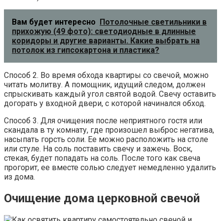
Вам будет интересно
Потолочные светильники в
прихожую (49 фото): светодиодные в длинные
коридоры и другие варианты. Какие выбрать на
потолок из гипсокартона и пластика?
Способ 2. Во время обхода квартиры со свечой, можно
читать молитву. А помощник, идущий следом, должен
спрыскивать каждый угол святой водой. Свечу оставить
догорать у входной двери, с которой начинался обход.
Способ 3. Для очищения после неприятного гостя или
скандала в ту комнату, где произошел выброс негатива,
насыпать горсть соли. Ее можно расположить на столе
или стуле. На соль поставить свечу и зажечь. Воск,
стекая, будет попадать на соль. После того как свеча
прогорит, ее вместе солью следует немедленно удалить
из дома.
Очищение дома церковной свечой