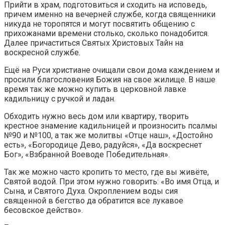
Прийти в храм, подготовиться и сходить на исповедь,
причем именно на вечерней службе, когда священники
никуда не торопятся и могут посвятить общению с
прихожанами времени столько, сколько понадобится.
Далее причаститься Святых Христовых Тайн на
воскресной службе.
Ещё на Руси христиане очищали свои дома каждением и
просили благословения Божия на свое жилище. В наше
время так же можно купить в церковной лавке
кадильницу с ручкой и ладан.
Обходить нужно весь дом или квартиру, творить
крестное знамение кадильницей и произносить псалмы
№90 и №100, а так же молитвы «Отце наш», «Достойно
есть», «Богородице Дево, радуйся», «Да воскреснет
Бог», «Взбранной Воеводе Победительная».
Так же можно часто кропить то место, где вы живёте,
Святой водой. При этом нужно говорить: «Во имя Отца, и
Сына, и Святого Духа. Окроплением воды сия
священной в бегство да обратится все лукавое
бесовское действо».