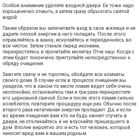
Особое внимание уделите входной двери. Ее тоже надо
хорошенечко отмыть, а затем сразу обрызгать святой
водой
Таким образом вы запечатаете вход в свое жилище и не
дадите плохой энергии в него попадать. После этого
оправляйтесь в ванну, искупайтесь и переоденьтесь во
все чистое. Затем станьте перед иконами,
перекреститесь и прочитайте молитву Отче наш. Когда с
этим будет покончено приступайте непосредственно к
обряду очищения.
Зажгите свечу и не торопясь, обойдите все комнаты
своего дома. В случае если в процессе очищения вы
увидели, что в каком-то месте пламя ведет себя очень
неспокойно, остановитесь там и три раза перекрестите
его церковной свечой. Если и после этого пламя сильно
колеблется, повторите процедуру еще раз. Обычно после
второго раза негативная энергия пропадает. Да, и если
во время очищения вам кто ни будь начнет стучать в
двери, не откликайтесь и не впускайте пришедшего в
дом. Вполне вероятно это и есть тот человек, который
наносит вред вам и вашим родным.