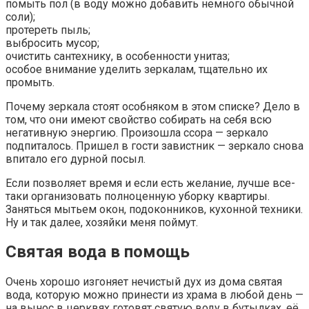
помыть пол (в воду можно добавить немного обычной
соли);
протереть пыль;
выбросить мусор;
очистить сантехнику, в особенности унитаз;
особое внимание уделить зеркалам, тщательно их
промыть.
Почему зеркала стоят особняком в этом списке? Дело в
том, что они имеют свойство собирать на себя всю
негативную энергию. Произошла ссора — зеркало
подпиталось. Пришел в гости завистник — зеркало снова
впитало его дурной посыл.
Если позволяет время и если есть желание, лучше все-
таки организовать полноценную уборку квартиры.
Заняться мытьем окон, подоконников, кухонной техники.
Ну и так далее, хозяйки меня поймут.
Святая вода в помощь
Очень хорошо изгоняет нечистый дух из дома святая
вода, которую можно принести из храма в любой день —
на вынос в церквях готовят святую воду в бутылках, её