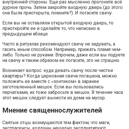
внутренней стороны. Еще раз мысленно прогоните всё
дурное прочь. Затем закройте входную дверь (до этого
она была приоткрыта, помните?). И погасите свечу.
Если вы не оставляли открытой входную дверь, то
приоткройте ее и сделайте то, что написано в
предыдущем абзаце.
Часто в ритуалах рекомендуют свечу не задувать, а
гасить иным способом. Например, прижать пламя чем-
либо. Только не руками. Впрочем, даже если вы подуете
на свечу и таким образом ее погасите, это не страшно.
Возникает вопрос: куда девать свечу после чистки
квартиры? Когда церковная свеча погашена, можно
положить ее вместе с «зонтиком» в заранее
заготовленный мешок. Если вы пользовались
перчатками, их тоже забросьте в мешок. В течение часа
этот мешок следует вынести из дома на мусор.
Мнение священнослужителей
Святые отцы возмущаются тем фактом, что маги,
экстрасенсы, колдуны нещадно эксплуатируют