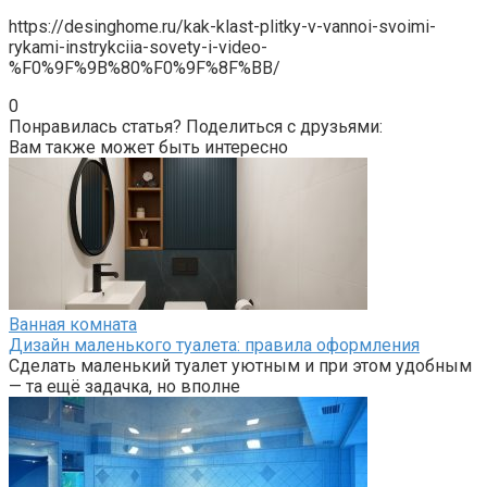
https://desinghome.ru/kak-klast-plitky-v-vannoi-svoimi-
rykami-instrykciia-sovety-i-video-
%F0%9F%9B%80%F0%9F%8F%BB/
0
Понравилась статья? Поделиться с друзьями:
Вам также может быть интересно
Ванная комната
Дизайн маленького туалета: правила оформления
Сделать маленький туалет уютным и при этом удобным
— та ещё задачка, но вполне