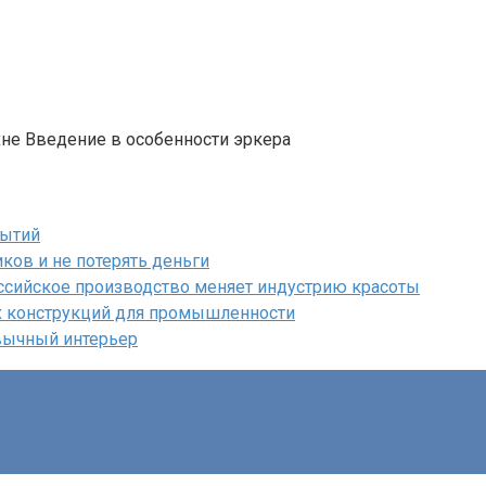
хне Введение в особенности эркера
бытий
ков и не потерять деньги
ссийское производство меняет индустрию красоты
х конструкций для промышленности
вычный интерьер