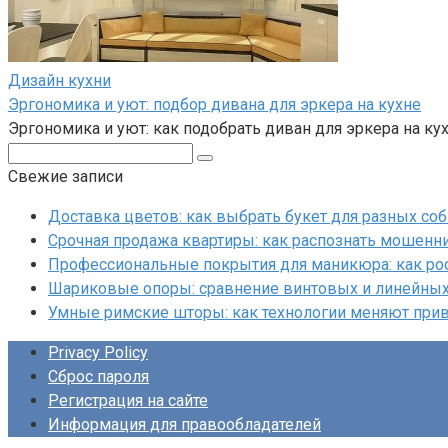
Дизайн кухни
Эргономика и уют: подбор дивана для эркера на кухне
Эргономика и уют: как подобрать диван для эркера на ку
Поиск:
Свежие записи
Доставка цветов: как выбрать букет для разных со
Срочная продажа квартиры: как распознать мошенни
Профессиональные покрытия для маникюра: как ро
Шариковые опоры: сравнение винтовых и линейны
Умные римские шторы: как технологии меняют при
Privacy Policy
Сброс пароля
Регистрация на сайте
Информация для правообладателей