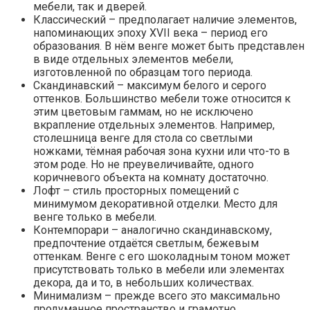
мебели, так и дверей.
Классический – предполагает наличие элементов,
напоминающих эпоху XVII века – период его
образования. В нём венге может быть представлен
в виде отдельных элементов мебели,
изготовленной по образцам того периода.
Скандинавский – максимум белого и серого
оттенков. Большинство мебели тоже относится к
этим цветовым гаммам, но не исключено
вкрапление отдельных элементов. Например,
столешница венге для стола со светлыми
ножками, тёмная рабочая зона кухни или что-то в
этом роде. Но не преувеличивайте, одного
коричневого объекта на комнату достаточно.
Лофт – стиль просторных помещений с
минимумом декоративной отделки. Место для
венге только в мебели.
Контемпорари – аналогично скандинавскому,
предпочтение отдаётся светлым, бежевым
оттенкам. Венге с его шоколадным тоном может
присутствовать только в мебели или элементах
декора, да и то, в небольших количествах.
Минимализм – прежде всего это максимально
продуманное пространство и грамотно