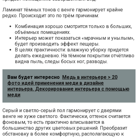
Ламинат тёмных тонов с венге гармонирует крайне
редко. Происходит это по трём причинам:
Комбинация хорошо смотрится только в больших,
объёмных помещениях.
Интерьер может показаться «мрачным и унылым»,
будет производить эффект пещеры.
В целях практичности: влажную уборку придется
делать ежедневно. На тёмном покрытии отчётливо
видна пыль, следы босых ног, разводы.
Вам будет интересно
Медь в интерьере > 20
фото идей применения меди в дизайне
интерьера. Декорирование интерьера с помощью
меди
Серый и светло-серый пол гармонирует с дверями
венге не хуже светлого. Фактически, оттенок считается
фоновым, то есть практично вписывается в
большинство других цветовых решений. Преобразит
обстановку в более комфортную, располагающую к