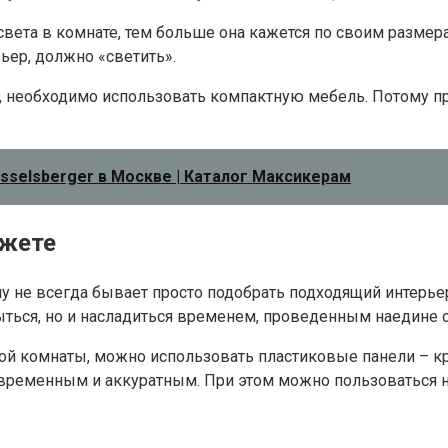
ета в комнате, тем больше она кажется по своим размерам
ьер, должно «светить».
ше, необходимо использовать компактную мебель. Потому 
sselsberger в Москве | Каталог Максикерам
джете
е всегда бывает просто подобрать подходящий интерьер и 
ться, но и насладиться временем, проведенным наедине с
нной комнаты, можно использовать пластиковые панели – 
современным и аккуратным. При этом можно пользоваться 