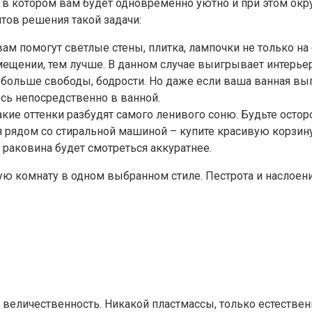
й, в котором вам будет одновременно уютно и при этом о
ов решения такой задачи:
ам помогут светлые стены, плитка, лампочки не только на с
щении, тем лучше. В данном случае выигрывает интерьер
 больше свободы, бодрости. Но даже если ваша ванная выг
сь непосредственно в ванной.
акие оттенки разбудят самого ленивого соню. Будьте ост
я рядом со стиральной машиной – купите красивую корзин
 раковина будет смотреться аккуратнее.
ную комнату в одном выбранном стиле. Пестрота и наслое
ь, величественность. Никакой пластмассы, только естестве