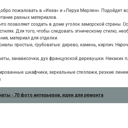
бро пожаловать в «Икеа» и «Леруа Мерлен». Подойдет все
етание разных материалов.
 что позволяет создать в доме уголок заморской страны.
стилях. Для того, чтобы следовать этническому стилю, не
ния, материал для отделки.
ериалы простые, грубоватые: дерево, камень, кирпич. Нар
еты, занавесочки, дух французской деревушки. Никаких 
ированные шкафчики, зеркальные стеллажи, резкие линии
.
аты - 70 фото интерьеров, идеи для ремонта