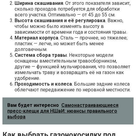
Ширина скашивания
. От этого показателя зависит,
сколько проходов потребуется для обработки
всего участка. Оптимально — от 45 до 55 см.
Высота скашивания и её регулировка
. Важно,
чтобы можно было изменять высоту в
зависимости от времени года и состояния травы.
Материал корпуса
. Сталь — прочнее, но тяжелее;
пластик — легче, но может быть менее
долговечным.
Система сбора травы
. Некоторые модели
оснащены вместительным травосборником,
другие — функцией мульчирования, что позволяет
измельчать траву и возвращать её на газон как
удобрение.
Проходимость и колеса
. Большие задние колеса
облегчают передвижение по неровной местности.
Вам будет интересно
Самонастраивающиеся
пресс-клещи для НШвИ: нюансы правильного
выбора
Как выбрать газонокосилку под