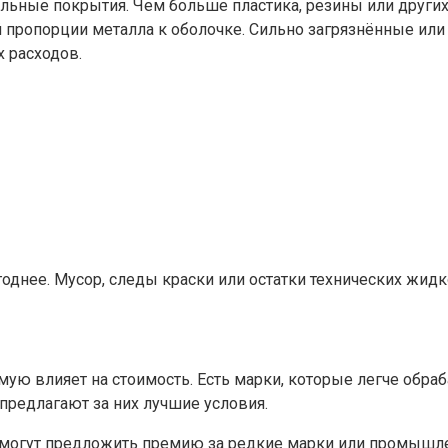
ельные покрытия. Чем больше пластика, резины или други
ой пропорции металла к оболочке. Сильно загрязнённые и
х расходов.
однее. Мусор, следы краски или остатки технических жид
мую влияет на стоимость. Есть марки, которые легче обр
предлагают за них лучшие условия.
и могут предложить премию за редкие марки или промышл