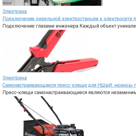
Электрика
Подключение дизельной электростанции к электросети п
Подключение глазами инженера Каждый объект уникален:
Электрика
Самонастраивающиеся пресс-клещи для НШвИ: нюансы 
Пресс-клещи самонастраивающиеся являются незаменим