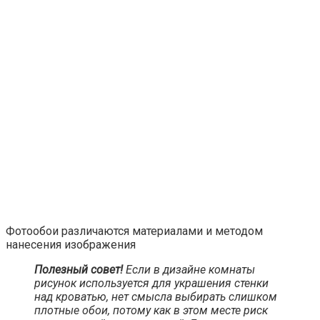
природных материалов делает их «дышащими».
Главный минус – высокая стоимость готовых изделий.
Виниловые. Отличаются хорошими эксплуатационными
показателями, долгое время сохраняют
привлекательный внешний вид. Многие дизайнеры не
советуют применять виниловые обои для спальни,
особенно детской, так как полотно препятствует
нормальной циркуляции воздуха в комнате, из-за чего
нарушается микроклимат.
Комбинированные. Часто в торговых точках
встречаются виниловые обои, для изготовления
которых используют флизелиновую основу. Такие обои
отличаются прочностью, лучше «дышат» и в меньшей
степени подвергаются механическим повреждениям.
Флизелиновые изделия отличаются долговечностью и
прочностью
К необычным вариантам можно отнести фотообои на