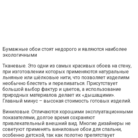
полимер – латекс. Изделия хорошо выдерживают
механические повреждения и легко моются, что
позволяет эксплуатировать их наиболее
продолжительное время.
Чтобы определиться с нужным форматом, подборка
обоев должна выполняться с учётом особенностей
размещения. В этом случае обои делятся на такие типы:
Фотообои с изображением из полимерных чернил
выглядят наиболее яркими
Фоновые. Визуально увеличивают объём
помещения и создают эффект присутствия.
Используются для того, чтобы задать тон
помещению.
Панорамные. Оклеиваются на одной акцентной
стене. Обычно на них изображены морские или
горные пейзажи, мосты, мегаполисы. Вокруг
панорамных обоев выполняются однотонные
стены, чтобы не отвлекать внимание от основной
идеи.