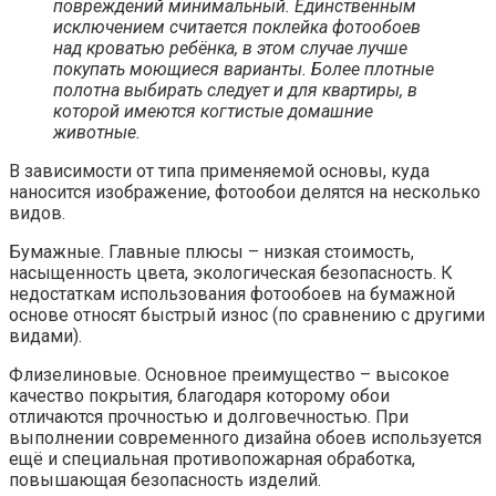
стекле, которые наиболее актуально применять в
дизайнерских спальнях. Основу фотообоев составляет
закалённое стекло, края которого прошли специальную
обработку, поэтому данный вариант относится к
безопасным. Рассматривая фото спален с фотообоями,
можно увидеть, что на стекле часто используется
декоративная подсветка, установленная на заднем
плане, которая заставляет изображение смотреться
необычно и ярко.
Фотообои в спальне: выбор изделий в
зависимости от метода нанесения принта и
подбор формата
Если рассматривать классификацию по типу нанесения
рисунка, то в этом случае обои делятся исходя из
качества используемой краски.
Полимерные чернила, наносимые с помощью УФ-
излучения. Такая методика позволяет делать обои для
стен яркими, а рисунки смотрятся наиболее сочно.
Другое преимущество – устойчивость к выгоранию под
действием солнечных лучей. Для производства обоев