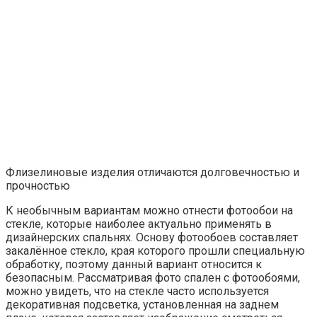
пыли. В этом случае важно, чтобы стены были идеально
ровными, в противном случае нарушится целостность и
внешний вид рисунка.
Статья по теме:
Фотообои на кухню: как выигрышно обыграть
интерьер в капризном помещении
Виды обоев. Цветовые решения для кухонных
фотообоев. Многообразный дизайн покрытий.
Варианты для расширения пространства. Цена.
Холст. По фактуре фотообои напоминают тканевый
холст с нанесенным изображением. Благодаря такой
текстуре создаётся эффект присутствия настоящей
картины. Здесь тоже важно уделить особое внимание
тщательной подготовке основания, потому как гладкая
основа обоев не только не скроет неровности, но и
выделит их на поверхности. Преимущества – не
накапливают пыли и легко моются с помощью влажной
ткани.