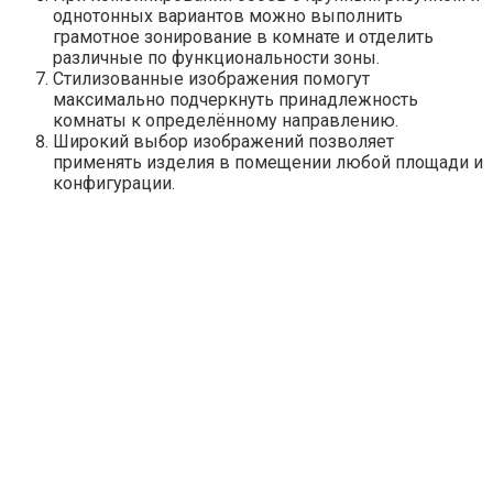
однотонных вариантов можно выполнить
грамотное зонирование в комнате и отделить
различные по функциональности зоны.
Стилизованные изображения помогут
максимально подчеркнуть принадлежность
комнаты к определённому направлению.
Широкий выбор изображений позволяет
применять изделия в помещении любой площади и
конфигурации.
Стены будут выглядеть привлекательно если полотна
правильно выбрать и качественно наклеить
Несмотря на большое количество преимуществ,
выделяют и такие недостатки в дизайне спальни с
фотообоями:
Очень яркий и объёмный рисунок может со
временем примелькаться и надоесть. Чтобы его
сменить, придётся переклеивать обои во всей
комнате.