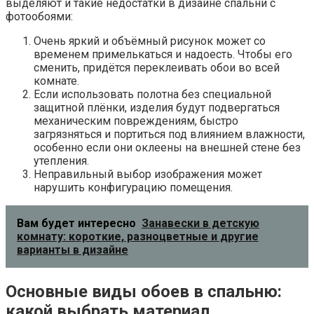
где применяется либо специальный принтер, либо
офсетная печать.
Фотообои различаются материалами и методом
нанесения изображения
Полезный совет!
Если в дизайне комнаты
рисунок используется для украшения стенки
над кроватью, нет смысла выбирать слишком
плотные обои, потому как в этом месте риск
повреждений минимальный. Единственным
исключением считается поклейка фотообоев
над кроватью ребёнка, в этом случае лучше
покупать моющиеся варианты. Более плотные
полотна выбирать следует и для квартиры, в
которой имеются когтистые домашние
животные.
В зависимости от типа применяемой основы, куда
наносится изображение, фотообои делятся на несколько
видов.