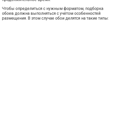
медиаплатформа МирТесен
Как комбинировать и выбирать цвета в
зависимости от особенностей спальни
Интерьер спальни с фотообоями, выполненными в
оттенках фиолетового цвета (в лиловом или сиреневом
тоне) хорошо сочетать с монохромными серыми,
черными или золотыми стенами. Главное – правильно
подбирать насыщенность цвета и не слишком затемнять
помещение. Если основное изображение на фотообоях
выполнено в тёмно-фиолетовом тоне, вокруг него
нужно использовать светлые нежно-лиловые цвета,
освежающие помещение.
Важно правильно подбирать насыщенность цветов и не
слишком затемнять спальню
Обои нейтрального цвета с крупным декором не могут
быстро наскучить, главное – не дополнять такие стены