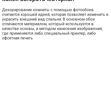
Бумажные. Главные плюсы – низкая стоимость,
насыщенность цвета, экологическая безопасность. К
недостаткам использования фотообоев на бумажной
основе относят быстрый износ (по сравнению с другими
видами).
Флизелиновые. Основное преимущество – высокое
качество покрытия, благодаря которому обои
отличаются прочностью и долговечностью. При
выполнении современного дизайна обоев используется
ещё и специальная противопожарная обработка,
повышающая безопасность изделий.
Бумажные обои стоят недорого и являются наиболее
экологичными
Тканевые. Это одни из самых красивых обоев на стену,
при изготовлении которых применяются натуральные
льняные или шёлковые нити, что позволяет изделиям
необычно блестеть и переливаться. Присутствует
большой выбор фактур и цветов, а использование