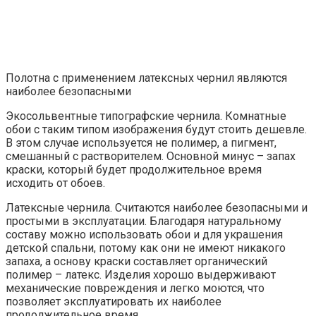
Это интересно!
Выбирая цвета, оттенки и
изображения на фотообоях, дополнительно
советуют ориентироваться на тип
темперамента человека, для которого
выполняется комната. Если человек отличается
спокойным характером, можно выбирать
яркие цвета и крупные образы, для холерика
подойдут нейтральные тона и неброские
изображения.
Фотообои с использованием жёлтого и оранжевого
цветов внесут в спальню нотки уюта, теплоты и
солнечного света. Особенно красиво смотрятся крупные
жёлтые цветки в большом фокусе с капельками росы
на растушёванном фоне. Поле из жёлтых одуванчиков
на фоне зелёной травы с выделенной по центру
ромашкой станет уместной акцентной деталью. Такие
обои не смогут быстро наскучить и будут позитивно
влиять на настроение.
Вам будет интересно
Ванная в спальне: вам
такое и не снилось - Уютный мир -