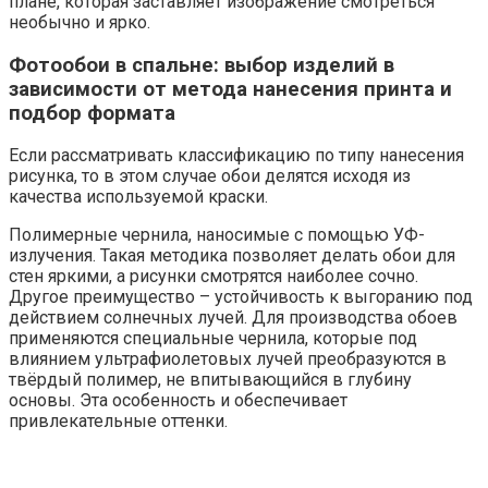
Штукатурка. Спальня с фотообоями под штукатурку
выглядит наиболее эффектно и дорого. С помощью
полотен можно создать имитацию фрески, расставить
грамотно акценты в помещении. Дизайн обоев
особенно хорошо применять в помещении, которому
хочется добавить эффект античности или царственности.
Спальня с такими обоями будет всегда выглядеть
грациозно.
Особенности выбора цвета
фотообоев в спальню над кроватью
и на других стенах
При создании дизайна комнаты обоями с крупными
изображениями следует избегать ярких ядовитых
оттенков. Основное предназначение спальни – отдых и
спокойный сон, поэтому рекомендуют выбирать
спокойную цветовую палитру, пастельные тона.
Хорошим вариантом считается использование
естественных природных цветов.