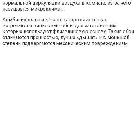
Предметные. Сюда обычно относят обои на стену с
цветами или животными, которые выглядят очень
реалистично.
Имитации. Здесь используются полотна,
имитирующие кирпичные, каменные, деревянные
стены или венецианскую штукатурку. При этом
отличить изображения от оригинала можно только
после прикосновения, потому как издалека обои
можно принять за натуральную отделку.
Особенности выбора текстуры обоев для
маленькой спальни и для помещения
большой площади
На фото дизайнов спальни обои продемонстрированы
самые разные: они отличаются множеством текстур и
разнообразными типами. Одним из часто
встречающихся вариантов считаются обои с песочной
текстурой. Такой выбор считается универсальным,
потому как текстура заставляет любой рисунок
смотреться привлекательно. Рельефное изображение
создаётся благодаря имитации песчинок разного
размера. На поверхность винила обычно ложится основа