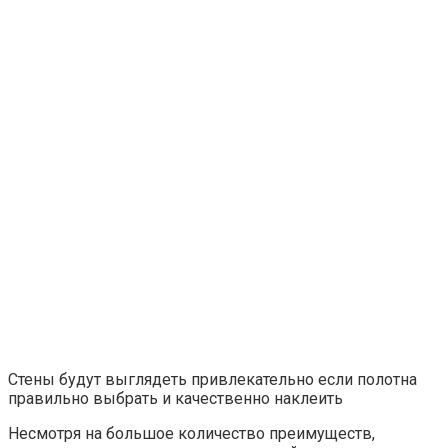
Если использовать полотна без специальной
защитной плёнки, изделия будут подвергаться
механическим повреждениям, быстро
загрязняться и портиться под влиянием влажности,
особенно если они оклеены на внешней стене без
утепления.
Неправильный выбор изображения может
нарушить конфигурацию помещения.
Вам будет интересно
Занавески в детскую
комнату: короткие, разноцветные и другие
варианты в дизайне
Основные виды обоев в спальню:
какой выбрать материал
Декорирование комнаты с помощью фотообоев
считается хорошей идеей, которая позволяет изменить и
украсить внешний вид спальни. В основном обои
отличаются материалом, который используется в
качестве основы, и методом нанесения изображения,