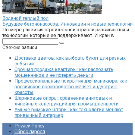
Водяной теплый пол
Будущее бетононасосов: Инновации и новые технологии
По мере развития строительной отрасли развиваются и
технологии, которые ее поддерживают. И кран в
Поиск:
Свежие записи
Доставка цветов: как выбрать букет для разных
событий
Срочная продажа квартиры: как распознать
мошенников и не потерять деньги
Профессиональные покрытия для маникюра: как
российское производство меняет индустрию
красоты
Шариковые опоры: сравнение винтовых и
линейных конструкций для промышленности
Умные римские шторы: как технологии меняют
привычный интерьер
Privacy Policy
Сброс пароля