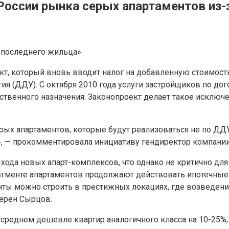
России рынка серых апартаментов из-
«последнего жильца»
кт, который вновь вводит налог на добавленную стоимость
ия (ДДУ). С октября 2010 года услуги застройщиков по до
твенного назначения. Законопроект делает такое исключе
серых апартаментов, которые будут реализоваться не по Д
, — прокомментировала инициативу гендиректор компани
ода новых апарт-комплексов, что однако не критично для
сегменте апартаментов продолжают действовать ипотечные
енты можно строить в престижных локациях, где возведен
верен Сырцов.
 среднем дешевле квартир аналогичного класса на 10-25