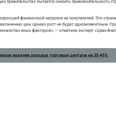
ен правительство пытается снизить привлекательность ст
озросшей финансовой нагрузки на покупателей. Это отразит
увеличению цен, однако рост не будет одномоментным. Пр
множество иных факторов», — отметила эксперт «Циан.Ана
жном падении доходов торговых центров на 35-45%