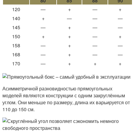
80
85
88
90
120
—
+
—
+
140
+
—
—
—
145
—
+
—
—
150
+
+
—
+
158
—
+
—
—
168
—
+
—
—
170
—
+
+
+
Асимметричной разновидностью прямоугольных
моделей являются конструкции с одним закруглённым
углом. Они меньше по размеру, длина их варьируется от
110 до 150 см.