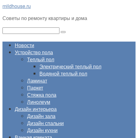
Перейти
mildhouse.ru
к
Советы по ремонту квартиры и дома
контенту
Поиск:
Новости
Устройство пола
Теплый пол
Электрический теплый пол
Водяной теплый пол
Ламинат
Паркет
Стяжка пола
Линолеум
Дизайн интерьера
Дизайн зала
Дизайн спальни
Дизайн кухни
Ванная комната