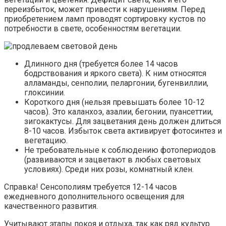
переизбыток, может привести к нарушениям. Перед
приобретением ламп проводят сортировку кустов по
потребности в свете, особенностям вегетации.
Длинного дня (требуется более 14 часов
бодрствования и яркого света). К ним относятся
алламанды, сенполии, пеларгонии, бугенвиллии,
глоксинии.
Короткого дня (нельзя превышать более 10-12
часов). Это каланхоэ, азалии, бегонии, пуансеттии,
зигокактусы. Для зацветания день должен длиться
8-10 часов. Избыток света активирует фотосинтез и
вегетацию.
Не требовательные к соблюдению фотопериодов
(развиваются и зацветают в любых световых
условиях). Среди них розы, комнатный клен.
Справка! Сенсополиям требуется 12-14 часов
ежедневного дополнительного освещения для
качественного развития.
Учитывают этапы покоя и отдыха, так как ряд культур