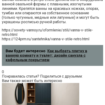
ванной овальной формы с плавными, изогнутыми
линиями. Крепятся ванны на красивых ножках, опорах,
тумбах или опираются на собственное основание
(только чугунные, медные или латунные) и могут быть
украшены росписью ручной работы.
https://sovety-vannoy.ru/oformlenie/stili/vanna-v-stile-
retro.html
https://124prm.ru/santehnika/vanna-v-stile-retro.html
Вам будет интересно
Как выбрать плитку в
ванную комнату и туалет: дизайн санузла с
кафельным покрытием
0
Понравилась статья? Поделиться с друзьями:
Вам также может быть интересно