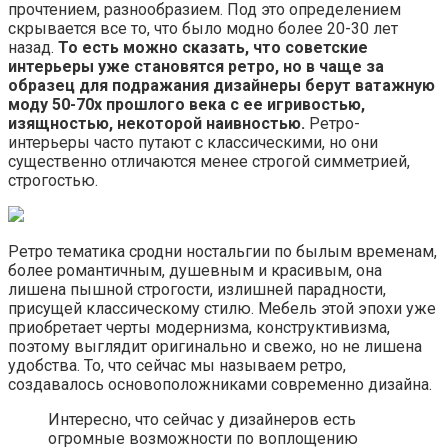
прочтением, разнообразием. Под это определением
скрывается все то, что было модно более 20-30 лет
назад.
То есть можно сказать, что советские
интерьеры уже становятся ретро, но в чаще за
образец для подражания дизайнеры берут ватажную
моду 50-70х прошлого века с ее игривостью,
изящностью, некоторой наивностью.
Ретро-
интерьеры часто путают с классическими, но они
существенно отличаются менее строгой симметрией,
строгостью.
Ретро тематика сродни ностальгии по былым временам,
более романтичным, душевным и красивым, она
лишена пышной строгости, излишней парадности,
присущей классическому стилю. Мебель этой эпохи уже
приобретает черты модернизма, конструктивизма,
поэтому выглядит оригинально и свежо, но не лишена
удобства. То, что сейчас мы называем ретро,
создавалось основоположниками современно дизайна.
Интересно, что сейчас у дизайнеров есть
огромные возможности по воплощению