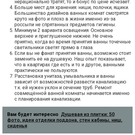
нерационально тратят, то и бонус по цене исчезает.
Больше мест для хранения: ниши, полочки, ящики.
Большинство дизайнов ванных комнат смотрятся
круто на фото и плохо в жизни именно из-за
россыпи не спрятанных предметов гигиены.
Минимум 2 варианта освещения. Основное
верхнее и приглушенное нижнее. Не очень
приятно, когда во время принятия ванны точечные
светильники светят прямо в глаза.
Если вы не фанат принятия ванны, возможно стоит
заменить её на душевую. Наш опыт показывает,
что в квартирах где есть и то и другое, ванными
практически не пользуются.
Расстановка унитаза, умывальника и ванны
зависит от возможностей развести канализацию
т.к. ей нужен уклон и сечение труб. Ремонт
совмещённой ванной комнаты начинается именно
с планирования канализации.
Вам будет интересно
Душевая из плитки: 50
фото, идеи отделки поддона, стен кабины, ниш,
сиденья