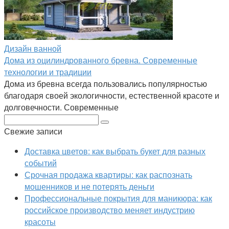
Дизайн ванной
Дома из оцилиндрованного бревна. Современные
технологии и традиции
Дома из бревна всегда пользовались популярностью
благодаря своей экологичности, естественной красоте и
долговечности. Современные
Поиск:
Свежие записи
Доставка цветов: как выбрать букет для разных
событий
Срочная продажа квартиры: как распознать
мошенников и не потерять деньги
Профессиональные покрытия для маникюра: как
российское производство меняет индустрию
красоты