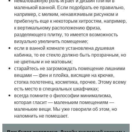
немаловажную роль играет и дизайн плитки в
маленькой ванной. Если подобрать ее правильно,
например, с мелким, ненавязчивым рисунком и
прибегнуть еще к некоторым хитростям, например,
к вертикальному расположению фриза,
разделяющего плитку, то имеется возможность
визуально увеличить помещение;
если в ванной комнате установлена душевая
кабинка, то ее стекло должно быть прозрачным, но
не цветным и не матовым;
старайтесь не загромождать помещение лишними
вещами — фен и плойка, висящие на крючке,
стопка полотенец, косметика, прочее. Этому всему
есть место в специальных шкафчиках;
всегда помните о философии минимализма,
которая гласит — маленьким помещениям —
маленькие вещи. Мы уже говорили об этом, но
напомнить не помешает.
Вам будет интересно
Дизайн туалетной комнаты