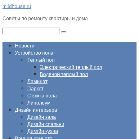
Перейти
mildhouse.ru
к
Советы по ремонту квартиры и дома
контенту
Поиск:
Новости
Устройство пола
Теплый пол
Электрический теплый пол
Водяной теплый пол
Ламинат
Паркет
Стяжка пола
Линолеум
Дизайн интерьера
Дизайн зала
Дизайн спальни
Дизайн кухни
Ванная комната