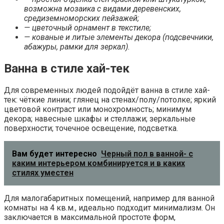
возможна мозаика с видами деревенских,
средиземноморских пейзажей;
— цветочный орнамент в текстиле;
— кованые и литые элементы декора (подсвечники,
абажуры, рамки для зеркал).
Ванна в стиле хай-тек
Для современных людей подойдёт ванна в стиле хай-
тек: чёткие линии; глянец на стенах/полу/потолке; яркий
цветовой контраст или монохромность; минимум
декора; навесные шкафы и стеллажи; зеркальные
поверхности; точечное освещение, подсветка.
Вам будет интересно
Черный пол в ванной- с
каким интерьером комбинируется и в каких
стилях уместен
Для малогабаритных помещений, например для ванной
комнаты на 4 кв.м., идеально подходит минимализм. Он
заключается в максимальной простоте форм,