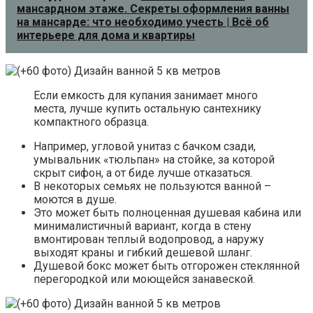
мансардном этаже. Секреты оформления ванны
на мансарде: что необходимо учесть | Всё об
интерьере для дома и квартиры
Если емкость для купания занимает много
места, лучше купить остальную сантехнику
компактного образца.
Например, угловой унитаз с бачком сзади,
умывальник «тюльпан» на стойке, за которой
скрыт сифон, а от биде лучше отказаться.
В некоторых семьях не пользуются ванной –
моются в душе.
Это может быть полноценная душевая кабина или
минималистичный вариант, когда в стену
вмонтирован теплый водопровод, а наружу
выходят краны и гибкий дешевой шланг.
Душевой бокс может быть отгорожен стеклянной
перегородкой или моющейся занавеской.