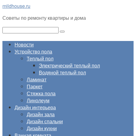
Перейти
mildhouse.ru
к
Советы по ремонту квартиры и дома
контенту
Поиск:
Новости
Устройство пола
Теплый пол
Электрический теплый пол
Водяной теплый пол
Ламинат
Паркет
Стяжка пола
Линолеум
Дизайн интерьера
Дизайн зала
Дизайн спальни
Дизайн кухни
Ванная комната