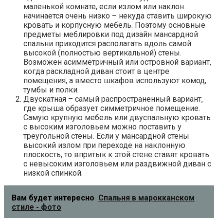
маленькой комнате, если излом или наклон
начинается очень низко – некуда ставить широкую
кровать и корпусную мебель. Поэтому основные
предметы меблировки под дизайн мансардной
спальни приходится располагать вдоль самой
высокой (полностью вертикальной) стены.
Возможен асимметричный или островной вариант,
когда раскладной диван стоит в центре
помещения, а вместо шкафов используют комод,
тумбы и полки.
Двускатная – самый распространенный вариант,
где крыша образует симметричное помещение.
Самую крупную мебель или двуспальную кровать
с высоким изголовьем можно поставить у
треугольной стены. Если у мансардной стены
высокий излом при переходе на наклонную
плоскость, то впритык к этой стене ставят кровать
с невысоким изголовьем или раздвижной диван с
низкой спинкой.
Вам будет интересно
Спальня в марокканском
стиле - фото