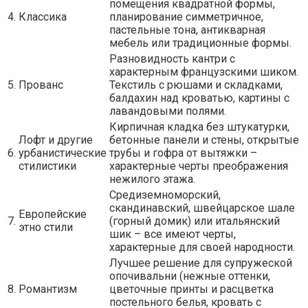
помещения квадратной формы,
4.
Классика
планирование симметричное,
пастельные тона, антикварная
мебель или традиционные формы.
Разновидность кантри с
характерным французскими шиком.
5.
Прованс
Текстиль с рюшами и складками,
балдахин над кроватью, картины с
лавандовыми полями.
Кирпичная кладка без штукатурки,
Лофт и другие
бетонные панели и стены, открытые
6.
урбанистические
трубы и гофра от вытяжки –
стилистики
характерные черты преображения
нежилого этажа.
Средиземноморский,
скандинавский, швейцарское шале
Европейские
7.
(горный домик) или итальянский
этно стили
шик – все имеют черты,
характерные для своей народности.
Лучшее решение для супружеской
опочивальни (нежные оттенки,
8.
Романтизм
цветочные принты и расцветка
постельного белья, кровать с