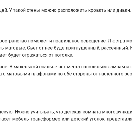
цей. У такой стены можно расположить кровать или диван.
остранство поможет и правильное освещение. Люстра мож
ь матовые. Свет от нее буде приглушенный, рассеянный. 
ет будет отражаться от потолка.
ное. В маленькой спальне нет места напольным лампам и
а с матовыми плафонами по обе стороны от настенного зер
скую. Нужно учитывать, что детская комната многофункцио
Спасет мебель-трансформер или детский уголок, представля