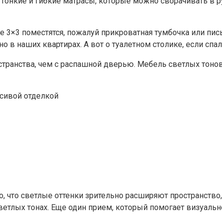
онкие и гибкие матрасы, которые можно сворачивать в ру
 3×3 поместятся, пожалуй прикроватная тумбочка или пис
о в наших квартирах. А вот о туалетном столике, если сп
остранства, чем с распашной дверью. Мебель светлых тон
асивой отделкой
, что светлые оттенки зрительно расширяют пространство,
етлых тонах. Еще один прием, который помогает визуальн