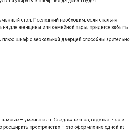
лон и убирать в шкаф, когда диван будет
ьменный стол. Последний необходим, если спальня
альня для женщины или семейной пары, придется забыть.
ов плюс шкаф с зеркальной дверцей способны зрительно
 темные – уменьшают. Следовательно, отделка стен и
о расширить пространство – это оформление одной из