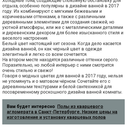
Холодные тона, создающие спокойную обстановку для
отдыха, особенно популярны в дизайне ванной в 2017
году. Их комбинируют с мягкими бежевыми и
коричневыми оттенками, а также с различными
деревянными элементами для создания свежей, но
уютной атмосферы, или же с металлическими деталями
и деревенским декором для более изысканного стиля и
веселого настроения.
Белый цвет настоящий хит сезона. Когда дело касается
дизайна ванной, он как черный цвет в одежде
элегантный и легко со всем сочетается.
На втором месте находятся различные оттенки серого.
Поразительно, но любой интерьер с ними смотрится
очень стильно и свежо!
Говоря о модных цветах для ванной в 2017 году, нельзя
не упомянуть и о матовом чёрном. Сочетайте его с
деревянными текстурами и белой сантехникой для
посовременному роскошного дизайна ванной комнаты.
Вам будет интересно
Полы из кварцевого
агломерата в Санкт-Петербурге. Низкие цены на
изготовление и установку кварцевых полов