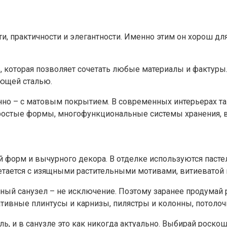
, практичности и элегантности. Именно этим он хорош дл
 которая позволяет сочетать любые материалы и фактуры.
еющей сталью.
нно – с матовым покрытием. В современных интерьерах та
ростые формы, многофункциональные системы хранения, в
ий форм и вычурного декора. В отделке используются паст
очетается с изящными растительными мотивами, витиеватой
ый санузел – не исключение. Поэтому заранее продумай 
ативные плинтусы и карнизы, пилястры и колонны, потоло
иль, и в санузле это как никогда актуально. Выбирай ро