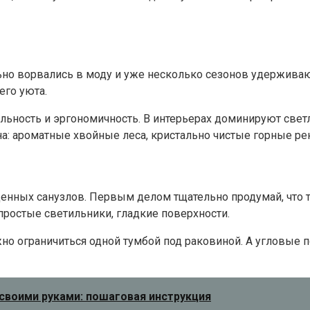
но ворвались в моду и уже несколько сезонов удерживаю
его уюта.
ьность и эргономичность. В интерьерах доминируют свет
на: ароматные хвойные леса, кристально чистые горные р
нных санузлов. Первым делом тщательно продумай, что те
простые светильники, гладкие поверхности.
о ограничиться одной тумбой под раковиной. А угловые по
 своими руками: пошаговая инструкция