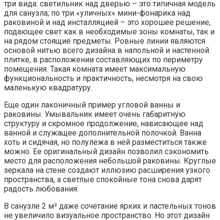
три вида: светильник над дверью – это типичная модель
для санузла; по три «уличных» мини-фонарика над
раковиной и над инсталляцией – это хорошее решение,
подающее свет как в необходимые зоны комнаты, так и
на рядом стоящие предметы. Ровные линии являются
основой нитью всего дизайна в напольной и настенной
плитке, в расположении составляющих по периметру
помещения. Такая комната имеет максимальную
функциональность и практичность, несмотря на свою
маленькую квадратуру.
Еще один лаконичный пример угловой ванны и
раковины. Умывальник имеет очень габаритную
структуру и скромное продолжение, нависающее над
ванной и служащее дополнительной полочкой. Ванна
хоть и сидячая, но полулежа в ней разместиться также
можно. Ее оригинальный дизайн позволил сэкономить
место для расположения небольшой раковины. Круглые
зеркала на стене создают иллюзию расширения узкого
пространства, а светлые спокойные тона снова дарят
радость любования.
В санузле 2 м² даже сочетание ярких и пастельных тонов
не увеличило визуальное пространство. Но этот дизайн