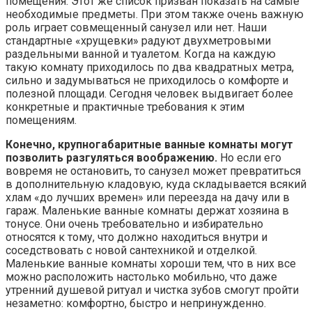
помещения. Этот же список призван показать на самые
необходимые предметы. При этом также очень важную
роль играет совмещенный санузел или нет. Наши
стандартные «хрущевки» радуют двухметровыми
раздельными ванной и туалетом. Когда на каждую
такую комнату приходилось по два квадратных метра,
сильно и задумываться не приходилось о комфорте и
полезной площади. Сегодня человек выдвигает более
конкретные и практичные требования к этим
помещениям.
Конечно, крупногабаритные ванные комнаты могут
позволить разгуляться воображению.
Но если его
вовремя не остановить, то санузел может превратиться
в дополнительную кладовую, куда складывается всякий
хлам «до лучших времен» или переезда на дачу или в
гараж. Маленькие ванные комнаты держат хозяина в
тонусе. Они очень требовательно и избирательно
относятся к тому, что должно находиться внутри и
соседствовать с новой сантехникой и отделкой.
Маленькие ванные комнаты хороши тем, что в них все
можно расположить настолько мобильно, что даже
утренний душевой ритуал и чистка зубов смогут пройти
незаметно: комфортно, быстро и непринужденно.