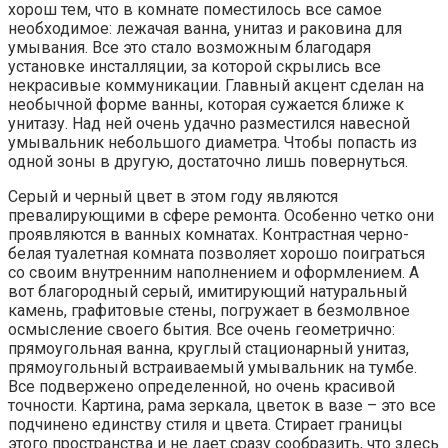
хорош тем, что в комнате поместилось все самое
необходимое: лежачая ванна, унитаз и раковина для
умывания. Все это стало возможным благодаря
установке инсталляции, за которой скрылись все
некрасивые коммуникации. Главный акцент сделан на
необычной форме ванны, которая сужается ближе к
унитазу. Над ней очень удачно разместился навесной
умывальник небольшого диаметра. Чтобы попасть из
одной зоны в другую, достаточно лишь повернуться.
Серый и черный цвет в этом году являются
превалирующими в сфере ремонта. Особенно четко они
проявляются в ванных комнатах. Контрастная черно-
белая туалетная комната позволяет хорошо поиграться
со своим внутренним наполнением и оформлением. А
вот благородный серый, имитирующий натуральный
камень, графитовые стены, погружает в безмолвное
осмысление своего бытия. Все очень геометрично:
прямоугольная ванна, круглый стационарный унитаз,
прямоугольный встраиваемый умывальник на тумбе.
Все подвержено определенной, но очень красивой
точности. Картина, рама зеркала, цветок в вазе – это все
подчинено единству стиля и цвета. Стирает границы
этого пространства и не дает сразу сообразить, что здесь