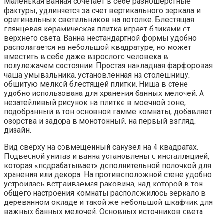
Маленькая ванная сочетает в себе разношерстные
фактуры, удлиняется за счет вертикального зеркала и
оригинальных светильников на потолке. Блестящая
глянцевая керамическая плитка играет бликами от
верхнего света. Ванна нестандартной формы удобно
располагается на небольшой квадратуре, но может
вместить в себе даже взрослого человека в
полулежачем состоянии. Простая накладная фарфоровая
чаша умывальника, установленная на столешницу,
обшитую мелкой блестящей плитки. Ниша в стене
удобно использована для хранения банных мелочей. А
незатейливый рисунок на плитке в моечной зоне,
подобранный в тон основной гамме комнаты, добавляет
озорства и задора в монотонный, на первый взгляд,
дизайн.
Вид сверху на совмещенный санузел на 4 квадратах.
Подвесной унитаз и ванна установлены с инсталляцией,
которая «подрабатывает» дополнительной полочкой для
хранения или декора. На противоположной стене удобно
устроилась встраиваемая раковина, над которой в тон
общего настроения комнаты расположилось зеркало в
деревянном окладе и такой же небольшой шкафчик для
важных банных мелочей. Основных источников света