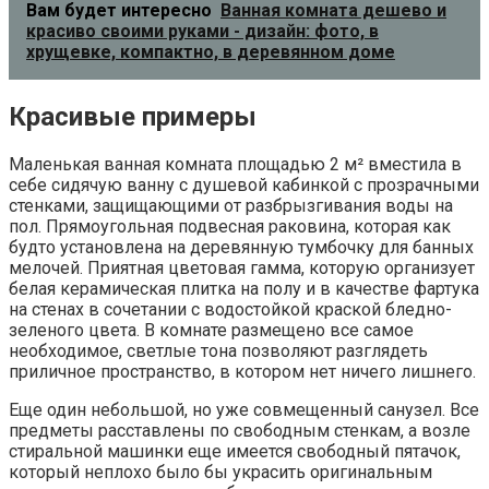
Вам будет интересно
Ванная комната дешево и
красиво своими руками - дизайн: фото, в
хрущевке, компактно, в деревянном доме
Красивые примеры
Маленькая ванная комната площадью 2 м² вместила в
себе сидячую ванну с душевой кабинкой с прозрачными
стенками, защищающими от разбрызгивания воды на
пол. Прямоугольная подвесная раковина, которая как
будто установлена на деревянную тумбочку для банных
мелочей. Приятная цветовая гамма, которую организует
белая керамическая плитка на полу и в качестве фартука
на стенах в сочетании с водостойкой краской бледно-
зеленого цвета. В комнате размещено все самое
необходимое, светлые тона позволяют разглядеть
приличное пространство, в котором нет ничего лишнего.
Еще один небольшой, но уже совмещенный санузел. Все
предметы расставлены по свободным стенкам, а возле
стиральной машинки еще имеется свободный пятачок,
который неплохо было бы украсить оригинальным