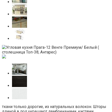
ткани только дорогие, из натуральных волокон. Шторы
длиной в пол украшают ламбрекенами, кистями,