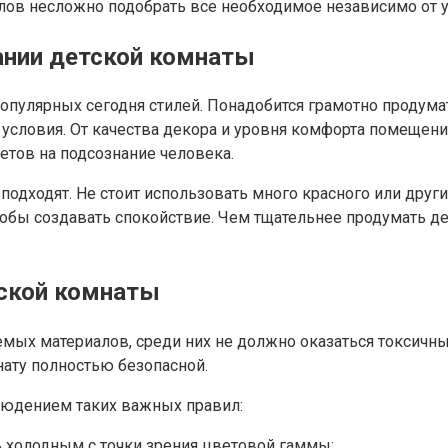
лов несложно подобрать все необходимое независимо от 
ании детской комнаты
пулярных сегодня стилей. Понадобится грамотно продумат
условия. От качества декора и уровня комфорта помещени
ветов на подсознание человека.
подходят. Не стоит использовать много красного или дру
обы создавать спокойствие. Чем тщательнее продумать де
ской комнаты
мых материалов, среди них не должно оказаться токсичны
нату полностью безопасной.
людением таких важных правил:
ь холодным с точки зрения цветовой гаммы;