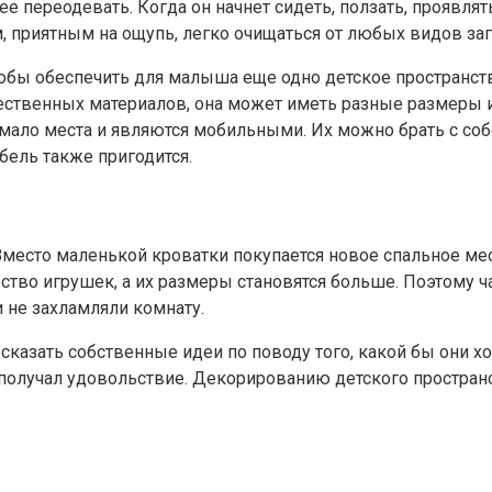
 переодевать. Когда он начнет сидеть, ползать, проявлят
, приятным на ощупь, легко очищаться от любых видов заг
тобы обеспечить для малыша еще одно детское пространств
ественных материалов, она может иметь разные размеры 
ало места и являются мобильными. Их можно брать с собо
бель также пригодится.
место маленькой кроватки покупается новое спальное мес
ство игрушек, а их размеры становятся больше. Поэтому ч
и не захламляли комнату.
казать собственные идеи по поводу того, какой бы они хо
о получал удовольствие. Декорированию детского простран