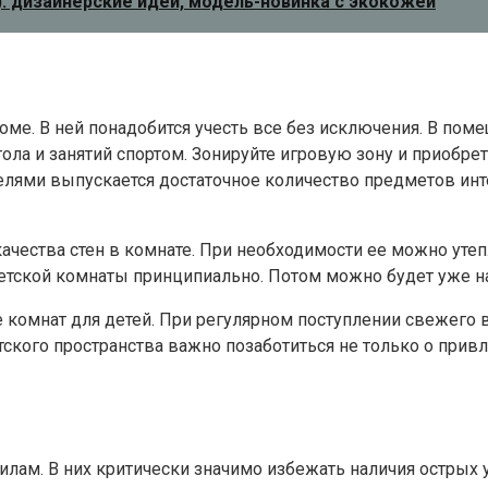
: дизайнерские идеи, модель-новинка с экокожей
ме. В ней понадобится учесть все без исключения. В поме
ола и занятий спортом. Зонируйте игровую зону и приобре
лями выпускается достаточное количество предметов инте
ества стен в комнате. При необходимости ее можно утепл
детской комнаты принципиально. Потом можно будет уже н
комнат для детей. При регулярном поступлении свежего 
ского пространства важно позаботиться не только о привле
ам. В них критически значимо избежать наличия острых у