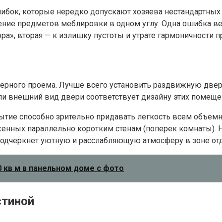
ибок, которые нередко допускают хозяева нестандартны
ние предметов меблировки в одном углу. Одна ошибка в
, вторая — к излишку пустоты и утрате гармоничности пр
рного проема. Лучше всего установить раздвижную дверь
если внешний вид двери соответствует дизайну этих помеще
рытие способно зрительно придавать легкость всем объем
ных параллельно коротким стенам (поперек комнаты). На
подчеркнет уютную и расслабляющую атмосферу в зоне от
20 кв м в панельном доме с фото
стиной