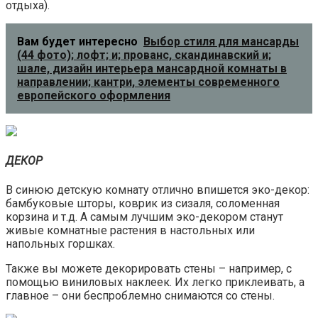
отдыха).
Вам будет интересно
Выбор стиля для мансарды
(44 фото); лофт; и; прованс, скандинавский и;
шале, дизайн интерьера мансардной комнаты в
направлении; кантри, элементы современного
европейского оформления
ДЕКОР
В синюю детскую комнату отлично впишется эко-декор:
бамбуковые шторы, коврик из сизаля, соломенная
корзина и т.д. А самым лучшим эко-декором станут
живые комнатные растения в настольных или
напольных горшках.
Также вы можете декорировать стены – например, с
помощью виниловых наклеек. Их легко приклеивать, а
главное – они беспроблемно снимаются со стены.