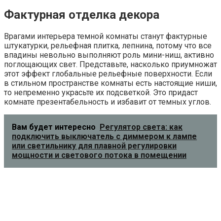
Фактурная отделка декора
Врагами интерьера темной комнаты станут фактурные
штукатурки, рельефная плитка, лепнина, потому что все
впадины невольно выполняют роль мини-ниш, активно
поглощающих свет. Представьте, насколько приумножат
этот эффект глобальные рельефные поверхности. Если
в стильном пространстве комнаты есть настоящие ниши,
то непременно украсьте их подсветкой. Это придаст
комнате презентабельность и избавит от темных углов.
Вам будет интересно
Регулятор света: как
подключить выключатель с диммером к лампе
или светильнику для плавной регулировки
мощности и светового потока в помещении