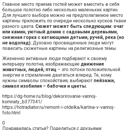
Профессиональные покрытия для маникюра: как
российское производство меняет индустрию
красоты
Шариковые опоры: сравнение винтовых и
линейных конструкций для промышленности
Умные римские шторы: как технологии меняют
привычный интерьер
Privacy Policy
Сброс пароля
Регистрация на сайте
Информация для правообладателей
© 2026 mildhouse.ru