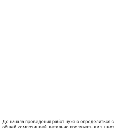
Для людей, предпочитающих спокойные краски,
рекомендуется выбирать плитку теплых или пастельных
оттенков. Здесь яркие детали можно разместить на
напольном покрытии. Этот прием добавит сочности в
декор ванной комнаты.
Украшение ванной комнаты
оригинальными полками
Полки в ванной никогда не бывают лишними. Они
также отлично служат украшением, как спасают от
беспорядка.
Также читайте:
Как сделать стильную тумбу под
раковину своими руками
От чего стоит отказаться?
В каждом доме есть свои традиции: кто-то любит