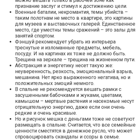
вешают
изображение денежного дерева.
В
небольшой прихожей картина должна занимать не
более трети свободного места на стене. Если же входная
комната представляет собой коридор, то здесь уместны
модульные картины.
Гостиная
Главное место приема гостей может вместить в себя
большое полотно либо несколько маленьких картин.
Для лучшего выбора можно на предполагаемое место
картины приложить по очереди несколько кусков ткани
разного цвета.
Сюжет может быть следующим: очаг
или камин, уютный домик с садовыми деревьями,
снежная горка с катающими детьми, ручей, река (но
не водопад).
Духовно просвещенные люди могут
повесить сюжетные картины на религиозные темы.
Жизненно активные люди подбирают к своему
интерьеру полотна, изображающие
движение
животных, людей, птиц
– это потоки положительной
энергии и стремление двигаться вперед. Те, кому
нужны символы спокойствия, выбирают
пейзажи,