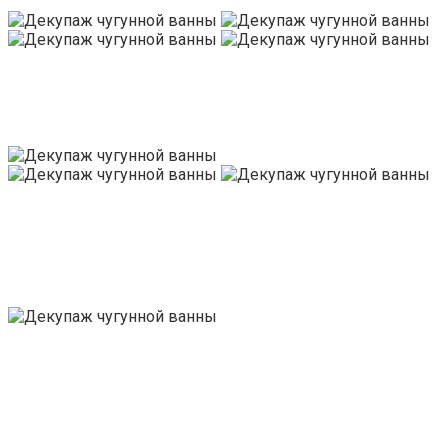
В любом случае, все используемые материалы должны
быть устойчивы к перепадам температур и высокой
влажности, желательно экологичны и просты в уходе.
До начала проведения работ нужно определиться с
общей композицией, детально продумать вид, цвет,
расположение каждого аксессуара, наличие
дополнительных украшающих элементов.
Как можно украсить ванную
комнату ракушками
Любой декор из ракушек в ванной смотрится уместно.
Их расставляют на полках и тумбах, приклеивают на
зеркала или крючки для полотенец, даже просто кладут
на быльце ванны.
Декоративная керамика