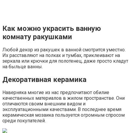
декор
Не поверите, но даже с помощью вешалок для
полотенец интерьеру ванной можно придать
необыкновенный вид. Ниже на фото представлено
несколько идей, как сделать такой декор для ванной
своими руками.
Мозаичный арт как дизайнерская
идея
Обратите внимание на выбор материала для картин.
Необязательно выбирать бумажные изображения или
картины на полотне. В современное время достаточно
распространенным вариантом декорирования ванной
комнаты является использование мозаичных
изображений. С помощью разноцветных кусков
мозаики вы можете создать оригинальную картину для
вашей комнаты. Чаще всего мозаику изготавливают из
керамического материала, камня, дерева или стекла.
Стекло является самым распространенным и
оптимальным вариантом для ванной комнаты. Этот