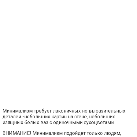
Минимализм в декоре – господство прямых линий,
минимум деталей и сдержанная цветовая схема из двух
цветов
Вам будет интересно
Сиреневая ванная комната:
дизайн с цветами - 28 фото
В декоре стиля минимализм можно сделать панно на
кафеле, не выпадающее из общего колорита
Декор зеркала в ванной своими
руками
Зеркало над раковиной занимает видное место
практически в любом дизайне ванной. Так почему бы
его не декорировать? Вот лишь несколько идей, как
можно украсить зеркало в ванной комнате своими
руками:
Изготовить для него необычную рамку;