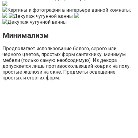
Минимализм
Предполагает использование белого, серого или
черного цветов, простых форм сантехнику, минимум
мебели (только самую необходимую). Из декора
допускается лишь противоскользящий коврик на полу,
простые жалюзи на окне. Предметы освещение
простых и строгих форм.
Минимализм требует лаконичных но выразительных
деталей -небольших картин на стене, небольших
изящных белых ваз с одиночными сухоцветами
ВНИМАНИЕ! Минимализм подойдет только людям,
максимально требовательным к порядку! Для
большинства же он покажется слишком строгим,
скучным и аскетичным