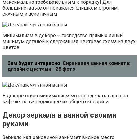
Обклеить контуры зеркала клейкой лентой, мелкой
плиткой, ракушками и т. п.;
Добавить зеркалу подсветку;
Подвесить его оригинальным способом (например,
на толстой веревке или др.).
Переставляем вам 10 фото готовых решений:
Также читайте:
Как выбрать красивое зеркало в
ванную
Ремонт
При выборе данного способа есть возможность
кардинально изменить пространство, применить
технически-сложные методы и приемы. Из минусов –
высокая стоимость материалов и работ.