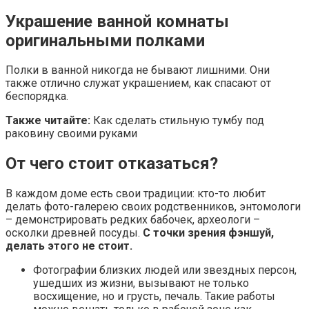
более подробно поговорить о декоре различных
функциональных помещений – как жилых, так и
служебных. Например, для кабинета руководителя
офиса подойдут полотна, изображающие благополучие,
статусность. За спиной современного руководителя
уместны фото автомобилей, яхт, красивых домов. В
переговорной картины, изображающие сбор урожая,
станут символом успеха во всех начинаниях.
Мосты и высокие здания символизируют
карьерную лестницу, а уходящая вдаль
дорога – символ движения вперед,
целеустремленности. Что же касается жилых
помещений, то здесь тоже есть свои нюансы.
Прихожая
Первое, что видят гости при входе в дом, оставляет
самое яркое впечатление. Поэтому важно правильно
обустроить прихожую с точки зрения фэншуй.
Это
место копит и распределяет энергию по всему дому.
Способствуют этому картины с пейзажами,
натюрмортами, неагрессивными животными и птицами.
Для привлечения денег в дом напротив входной двери