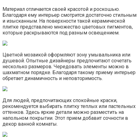
материал достаточно долговечный, не плесневеет и не
поддается влиянию смены температурного режима и
влажности помещения. Для ухода за такими настенными
изображениями достаточно выполнять влажные
очистительные работы стен материалом из микрофибры
с добавлением вашего любимого моющего средства.
Не имеет значения, какая площадь и планировка вашей
ванной комнаты. Если вы решили превратить вашу
комнату в достойное, стильное, современное
помещение, наполненное искусством, то ничего не
должно вам помешать добавить в интерьер ванной
комнаты немного оригинальности. Главное в этом деле
— полагаться на свои внутренние ощущение
приемлемости того или иного декора и проявлять
творческий потенциал, который присутствует у любого
человека.
Рекомендации для различных
помещений
Итак, общие рекомендации известны, теперь стоит