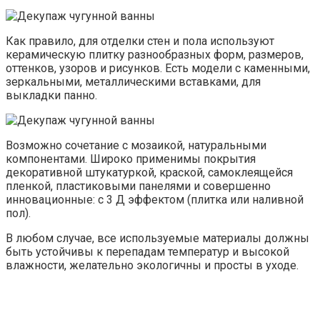
Наверняка многие из нас предпочитают обилие
качественных материалов в жилом пространстве. Они
отличаются своим внешним видом и
эксплуатационными качествами. В последнее время
керамическая мозаика пользуется огромным спросом
среди покупателей.
Материал отличается своей красотой и роскошью.
Благодаря ему интерьер смотрится достаточно стильным
и изысканным. На поверхности такой керамической
плитке представлено множество цветовых пигментов,
которые раскрываются под разным освещением.
Цветной мозаикой оформляют зону умывальника или
душевой. Опытные дизайнеры предпочитают сочетать
несколько размеров. Чередовать элементы можно в
шахматном порядке. Благодаря такому приему интерьер
обретает динамичность и неповторимость.