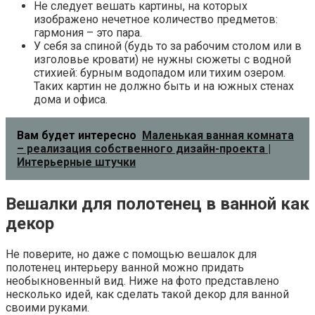
символ изобилия – бабочки и цветы.
https://dg-home.ru/blog/dekorirovanie-vannoj-
komnaty_b377341/
https://hotradiator.ru/remont-i-otdelka/kartina-v-vannoj-
foto.html
0
Понравилась статья? Поделиться с друзьями:
Вам также может быть интересно
Дизайн ванной
Дизайн ванной
Концепция интерьера Дизайнеры FM дизайн мастерски
воплощают современную эстетику, сочетая
инновационные решения с безупречным