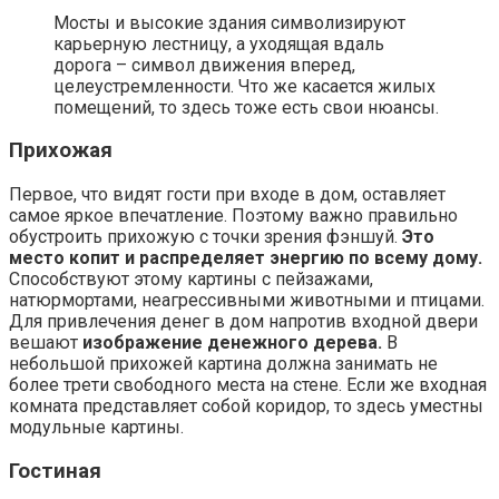
Тренды
Задняя стенка душевой кабины играет ключевую роль
не только в функциональном, но и в
Дизайн ванной
Дома из оцилиндрованного бревна. Современные
технологии и традиции
Дома из бревна всегда пользовались популярностью
благодаря своей экологичности, естественной красоте и
долговечности. Современные
Поиск:
Свежие записи
Доставка цветов: как выбрать букет для разных
событий
Срочная продажа квартиры: как распознать
мошенников и не потерять деньги