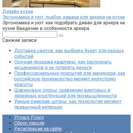
Дизайн кухни
Эргономика и уют: подбор дивана для эркера на кухне
Эргономика и уют: как подобрать диван для эркера на
кухне Введение в особенности эркера
Поиск:
Свежие записи
Доставка цветов: как выбрать букет для разных
событий
Срочная продажа квартиры: как распознать
мошенников и не потерять деньги
Профессиональные покрытия для маникюра: как
российское производство меняет индустрию
красоты
Шариковые опоры: сравнение винтовых и
линейных конструкций для промышленности
Умные римские шторы: как технологии меняют
привычный интерьер
Privacy Policy
Сброс пароля
Регистрация на сайте