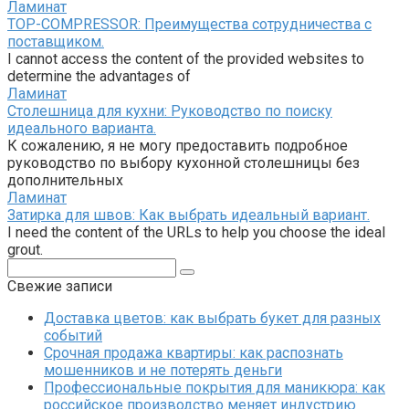
Ламинат
TOP-COMPRESSOR: Преимущества сотрудничества с
поставщиком.
I cannot access the content of the provided websites to
determine the advantages of
Ламинат
Столешница для кухни: Руководство по поиску
идеального варианта.
К сожалению, я не могу предоставить подробное
руководство по выбору кухонной столешницы без
дополнительных
Ламинат
Затирка для швов: Как выбрать идеальный вариант.
I need the content of the URLs to help you choose the ideal
grout.
Поиск:
Свежие записи
Доставка цветов: как выбрать букет для разных
событий
Срочная продажа квартиры: как распознать
мошенников и не потерять деньги
Профессиональные покрытия для маникюра: как
российское производство меняет индустрию