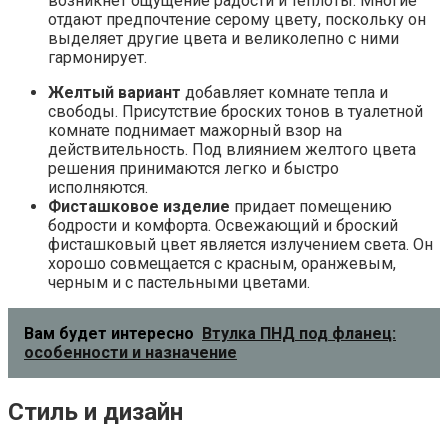
возникнет ощущение радости и теплоты. Многие
отдают предпочтение серому цвету, поскольку он
выделяет другие цвета и великолепно с ними
гармонирует.
Желтый вариант
добавляет комнате тепла и
свободы. Присутствие броских тонов в туалетной
комнате поднимает мажорный взор на
действительность. Под влиянием желтого цвета
решения принимаются легко и быстро
исполняются.
Фисташковое изделие
придает помещению
бодрости и комфорта. Освежающий и броский
фисташковый цвет является излучением света. Он
хорошо совмещается с красным, оранжевым,
черным и с пастельными цветами.
Вам будет интересно
Втулка ПНД под фланец:
особенности и назначение
Стиль и дизайн