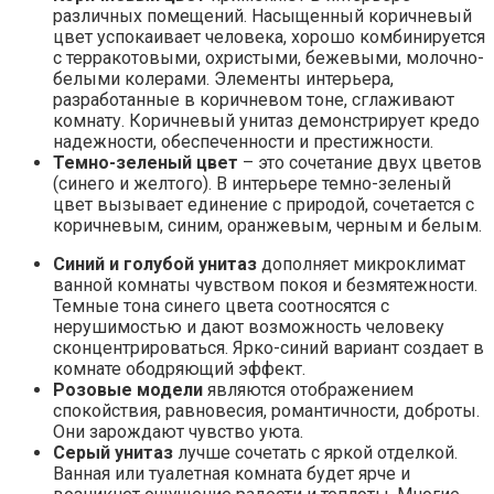
различных помещений. Насыщенный коричневый
цвет успокаивает человека, хорошо комбинируется
с терракотовыми, охристыми, бежевыми, молочно-
белыми колерами. Элементы интерьера,
разработанные в коричневом тоне, сглаживают
комнату. Коричневый унитаз демонстрирует кредо
надежности, обеспеченности и престижности.
Темно-зеленый цвет
– это сочетание двух цветов
(синего и желтого). В интерьере темно-зеленый
цвет вызывает единение с природой, сочетается с
коричневым, синим, оранжевым, черным и белым.
Синий и голубой унитаз
дополняет микроклимат
ванной комнаты чувством покоя и безмятежности.
Темные тона синего цвета соотносятся с
нерушимостью и дают возможность человеку
сконцентрироваться. Ярко-синий вариант создает в
комнате ободряющий эффект.
Розовые модели
являются отображением
спокойствия, равновесия, романтичности, доброты.
Они зарождают чувство уюта.
Серый унитаз
лучше сочетать с яркой отделкой.
Ванная или туалетная комната будет ярче и