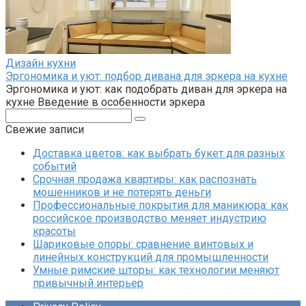
Дизайн кухни
Эргономика и уют: подбор дивана для эркера на кухне
Эргономика и уют: как подобрать диван для эркера на
кухне Введение в особенности эркера
Поиск:
Свежие записи
Доставка цветов: как выбрать букет для разных
событий
Срочная продажа квартиры: как распознать
мошенников и не потерять деньги
Профессиональные покрытия для маникюра: как
российское производство меняет индустрию
красоты
Шариковые опоры: сравнение винтовых и
линейных конструкций для промышленности
Умные римские шторы: как технологии меняют
привычный интерьер