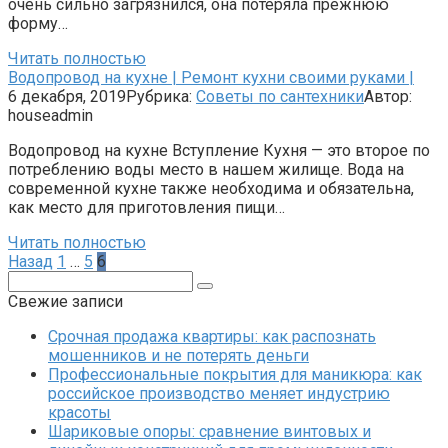
очень сильно загрязнился, она потеряла прежнюю
форму…
Читать полностью
Водопровод на кухне | Ремонт кухни своими руками |
6 декабря, 2019
Рубрика:
Советы по сантехники
Автор:
houseadmin
Водопровод на кухне Вступление Кухня — это второе по
потреблению воды место в нашем жилище. Вода на
современной кухне также необходима и обязательна,
как место для приготовления пищи…
Читать полностью
Пагинация
Назад
1
…
5
6
записей
Поиск:
Свежие записи
Срочная продажа квартиры: как распознать
мошенников и не потерять деньги
Профессиональные покрытия для маникюра: как
российское производство меняет индустрию
красоты
Шариковые опоры: сравнение винтовых и