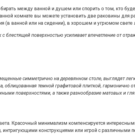
бирать между ванной и душем или спорить о том, кто буд
ванной комнате вы можете установить две раковины для р
ния (в ванной или на сидении), в хорошем и угрюмом свете
с блестящей поверхностью усиливает впечатление от отраж
ещенные симметрично на деревянном столе, выглядят лег
нна, облицованная темной графитовой плиткой, гармонично 
ными поверхностями, а также разнообразие матовых и глян
цвета. Красочный минимализм компенсируется интересным
, интригующими конструкциями или игрой с различными 