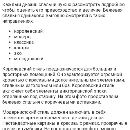
элементы арта и современные детали декора.
Нестандартные картины в красивых рамках, прозрачные
стулья и тумбочки. На представленном фото можно
увидеть всю красоту спальни в направлении модерн.
Молодежный стиль подразумевает сочетание
различных несовместимых деталей декора, что
подходит для людей, желающих поэкспериментировать.
Добавление ярких тонов к бежевому, малинового или
бирюзового, освежит атмосферу. Фото молодежного
интерьера.
В городских квартирах очень популярен эко стиль. Он
помогает человеку забыть о городской суете и ощутить
себя ближе к природе. Бежевая спальня в этом стиле
характеризуется отделкой из натуральных материалов.
Потолки обычно окрашивают в светлые белые тона. На
пол выкладывают деревянный паркет или ламинат
древесной фактуры, а бежевые обои дополняют
картину, что можно увидеть на фото бежевых
интерьеров с элементами эко стиля.
В стиле кантри используют яркие элементы, кружевные
подушки, массивные комоды, классические торшеры,