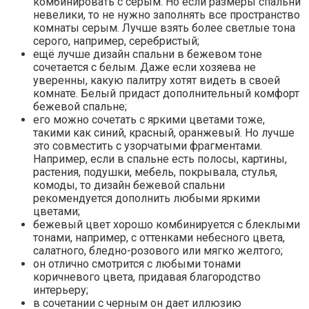
комбинировать с серым. Но если размеры спальни
невелики, то не нужно заполнять все пространство
комнаты серым. Лучше взять более светлые тона
серого, например, серебристый;
ещё лучше дизайн спальни в бежевом тоне
сочетается с белым. Даже если хозяева не
уверенны, какую палитру хотят видеть в своей
комнате. Белый придаст дополнительный комфорт
бежевой спальне;
его можно сочетать с яркими цветами тоже,
такими как синий, красный, оранжевый. Но лучше
это совместить с узорчатыми фрагментами.
Например, если в спальне есть полосы, картины,
растения, подушки, мебель, покрывала, стулья,
комоды, то дизайн бежевой спальни
рекомендуется дополнить любыми яркими
цветами;
бежевый цвет хорошо комбинируется с блеклыми
тонами, например, с оттенками небесного цвета,
салатного, бледно-розового или мягко желтого;
он отлично смотрится с любыми тонами
коричневого цвета, придавая благородство
интерьеру;
в сочетании с черным он дает иллюзию