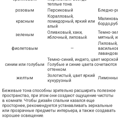
теплые тона.
розовым
Персиковый
Бледно-р
Коралловый,
Малиновы
красным
помидорный, яркий или
бордо,ру
алый
Оливковый, хаки,
Темно-зе
зеленым
яблочный, липовый.
мятный, 
Лиловый,
фиолетовым
—
василько
лавандов
Темно-синий, индиго, цвет морско
синим или голубым
Голубые и синие цвета сочетаютс
оттенком.
Золотистый, цвет яркий
желтым
Лимонны
кукурузный
Бежевые тона способны зрительно расширить полезное
пространство, при этом они создают ощущение чистоты
в комнате. Чтобы дизайн спальни казался еще
просторнее, рекомендуется устанавливать зеркальные
или прозрачные предметы интерьера, а также создавать
хорошее освещение.