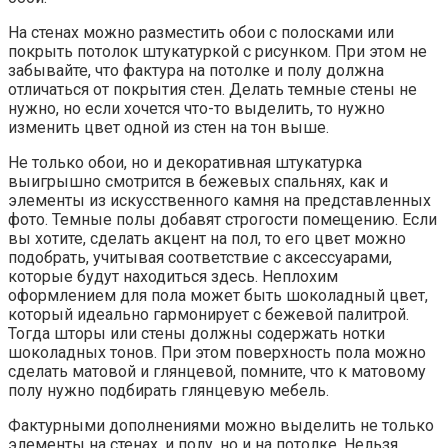
Фактурными дополнениями можно выделить не только
элементы на стенах, и полу, но и на потолке. Нельзя
делать в одном цвете все три поверхности, иначе они
сольются друг с другом, и сделают интерьер спальни
невыразительным. Основное правило для потолков —
это выбор светлой палитры, лучше, если вы отдадите
предпочтение белому глянцевому потолку. Хотя цвет
слоновой кости тоже смотрится неплохо.
В качестве украшения потолка используют элементы
лепнины, которая присутствует и на карнизах стен. Но
даже без них, комната выглядит привлекательной и
просторной, так как бежевый цвет располагает к этому.