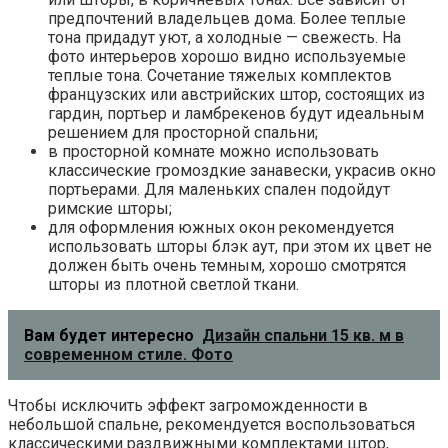
предпочтений владельцев дома. Более теплые
тона придадут уют, а холодные — свежесть. На
фото интерьеров хорошо видно используемые
теплые тона. Сочетание тяжелых комплектов
французских или австрийских штор, состоящих из
гардин, портьер и ламбрекенов будут идеальным
решением для просторной спальни;
в просторной комнате можно использовать
классические громоздкие занавески, украсив окно
портьерами. Для маленьких спален подойдут
римские шторы;
для оформления южных окон рекомендуется
использовать шторы блэк аут, при этом их цвет не
должен быть очень темным, хорошо смотрятся
шторы из плотной светлой ткани.
Вам будет интересно
Дизайн спальни 15 кв. м в
современном стиле. Фото
Чтобы исключить эффект загроможденности в
небольшой спальне, рекомендуется воспользоваться
классическими раздвижными комплектами штор,