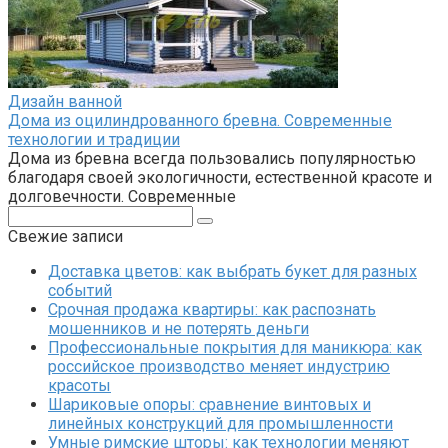
Дизайн ванной
Дома из оцилиндрованного бревна. Современные
технологии и традиции
Дома из бревна всегда пользовались популярностью
благодаря своей экологичности, естественной красоте и
долговечности. Современные
Поиск:
Свежие записи
Доставка цветов: как выбрать букет для разных
событий
Срочная продажа квартиры: как распознать
мошенников и не потерять деньги
Профессиональные покрытия для маникюра: как
российское производство меняет индустрию
красоты
Шариковые опоры: сравнение винтовых и
линейных конструкций для промышленности
Умные римские шторы: как технологии меняют