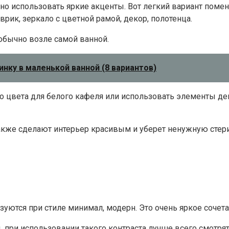
но использовать яркие акценты. Вот легкий вариант помен
врик, зеркало с цветной рамой, декор, полотенца.
обычно возле самой ванной.
нку в маленькой ванной (8 вариантов)
о цвета для белого кафеля или использовать элементы дек
 также сделают интерьер красивым и уберет ненужную сте
уются при стиле минимал, модерн. Это очень яркое сочетан
 при использовании такого контраста лучше всего смотрят