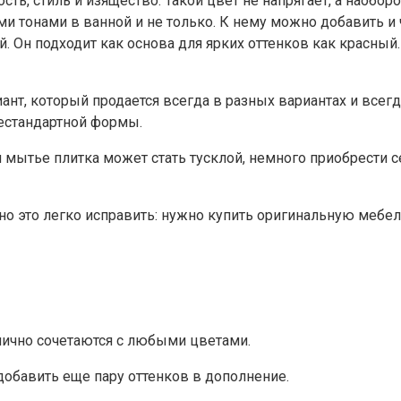
ть, стиль и изящество. Такой цвет не напрягает, а наоборо
ми тонами в ванной и не только. К нему можно добавить и
й. Он подходит как основа для ярких оттенков как красный
иант, который продается всегда в разных вариантах и все
нестандартной формы.
 мытье плитка может стать тусклой, немного приобрести се
 но это легко исправить: нужно купить оригинальную мебел
тлично сочетаются с любыми цветами.
добавить еще пару оттенков в дополнение.