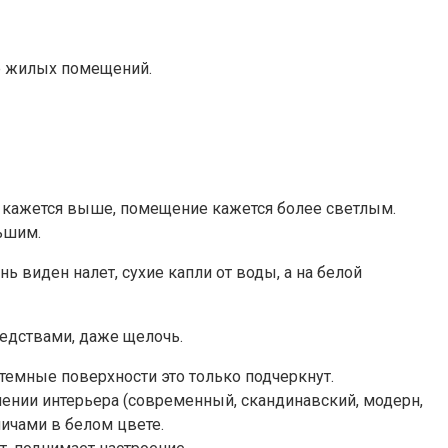
ре жилых помещений.
к кажется выше, помещение кажется более светлым.
ьшим.
 виден налет, сухие капли от воды, а на белой
редствами, даже щелочь.
темные поверхности это только подчеркнут.
млении интерьера (современный, скандинавский, модерн,
ичами в белом цвете.