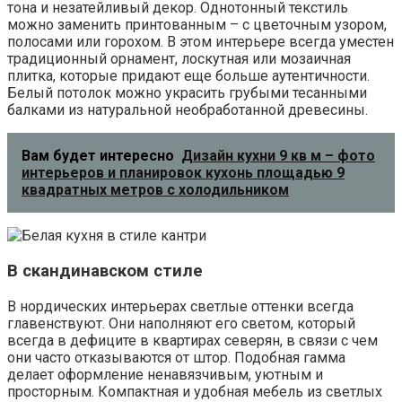
тона и незатейливый декор. Однотонный текстиль
можно заменить принтованным – с цветочным узором,
полосами или горохом. В этом интерьере всегда уместен
традиционный орнамент, лоскутная или мозаичная
плитка, которые придают еще больше аутентичности.
Белый потолок можно украсить грубыми тесанными
балками из натуральной необработанной древесины.
Вам будет интересно
Дизайн кухни 9 кв м – фото
интерьеров и планировок кухонь площадью 9
квадратных метров с холодильником
В скандинавском стиле
В нордических интерьерах светлые оттенки всегда
главенствуют. Они наполняют его светом, который
всегда в дефиците в квартирах северян, в связи с чем
они часто отказываются от штор. Подобная гамма
делает оформление ненавязчивым, уютным и
просторным. Компактная и удобная мебель из светлых