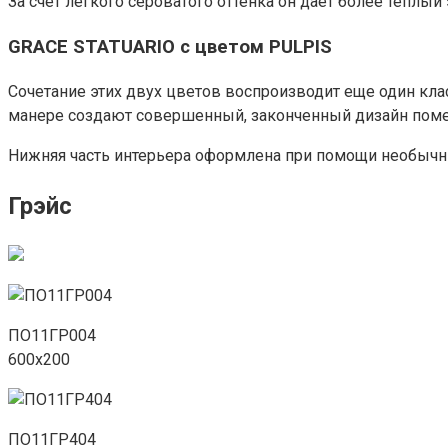
За счет легкого сероватого оттенка он дает более теплы
GRACE STATUARIO c цветом PULPIS
Сочетание этих двух цветов воспроизводит еще один кл
манере создают совершенный, законченный дизайн пом
Нижняя часть интерьера оформлена при помощи необыч
Грэйс
ПО11ГР004
600х200
ПО11ГР404