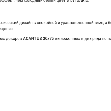
й эффект, чем холодный белый цвет
STATUARIO.
ассический дизайн в спокойной и уравновешенной теме, 
ещения.
ных декоров
ACANTUS 30х75
выложенных в два ряда по п