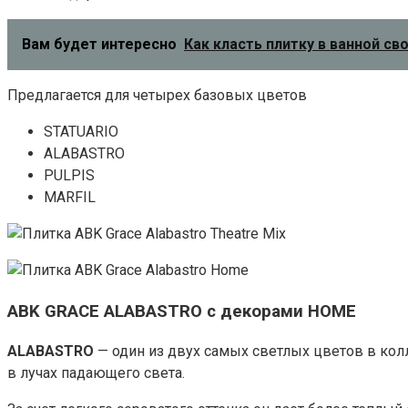
Вам будет интересно
Как класть плитку в ванной св
Предлагается для четырех базовых цветов
STATUARIO
ALABASTRO
PULPIS
MARFIL
ABK GRACE ALABASTRO с декорами HOME
ALABASTRO
— один из двух самых светлых цветов в колл
в лучах падающего света.