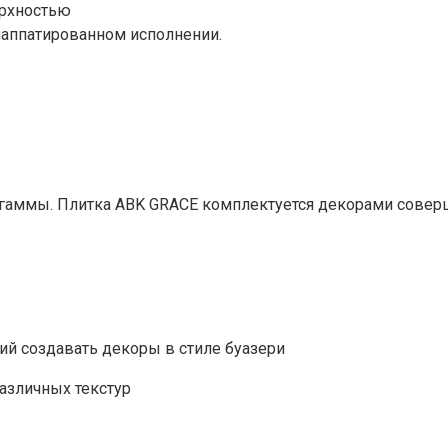
ерхностью
лаппатированном исполнении.
й гаммы. Плитка ABK GRACE комплектуется декорами сове
й создавать декоры в стиле буазери
азличных текстур