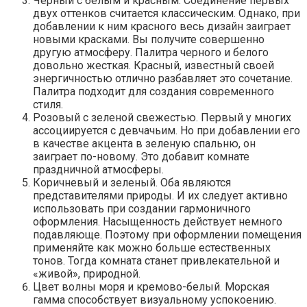
Черный с белым и красным. Соединение первых
двух оттенков считается классическим. Однако, при
добавлении к ним красного весь дизайн заиграет
новыми красками. Вы получите совершенно
другую атмосферу. Палитра черного и белого
довольно жесткая. Красный, известный своей
энергичностью отлично разбавляет это сочетание.
Палитра подходит для создания современного
стиля.
Розовый с зеленой свежестью. Первый у многих
ассоциируется с девчачьим. Но при добавлении его
в качестве акцента в зеленую спальню, он
заиграет по-новому. Это добавит комнате
праздничной атмосферы.
Коричневый и зеленый. Оба являются
представителями природы. И их следует активно
использовать при создании гармоничного
оформления. Насыщенность действует немного
подавляюще. Поэтому при оформлении помещения
применяйте как можно больше естественных
тонов. Тогда комната станет привлекательной и
«живой», природной.
Цвет волны моря и кремово-белый. Морская
гамма способствует визуальному успокоению.